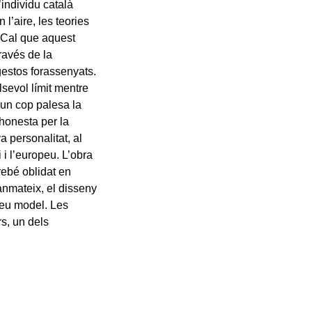
’individu català
l’aire, les teories
. Cal que aquest
ravés de la
 gestos forassenyats.
lsevol límit mentre
 un cop palesa la
 honesta per la
va personalitat, al
i i l’europeu. L’obra
irebé oblidat en
Tanmateix, el disseny
 seu model. Les
rs, un dels