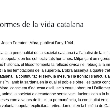
ormes de la vida catalana
 Josep Ferrater i Móra, publicat l’any 1944.
at a la personalitat de la societat catalana i a l’anàlisi de la inf
ns populars en les col·lectivitats humanes. Mitjançant un rigorós
 històrica, el filòsof fomenta la reflexió cívica i el rebuig a la 
t i a les temptacions de la supèrbia. L’obra assenyala quatre tret
talana: la continuïtat, el seny, la mesura i la ironia; i s’articula a
 símil amb la sardana en la qual el poble s’obre i es tanca cond
 Móra, conscient d’aquesta oscil·lació entre l’obertura i l’aïllament,
 anima la societat a decantar-se sense vacil·lacions cap a la hum
nteses com a valors de futur. La permanència, la continuïtat en el
a voluntat popular explicitada reiteradament en la història de Ca