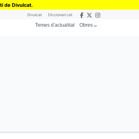
tí de Divulcat
.
Divulcat
Diccionari.cat
Obres
Temes d'actualitat