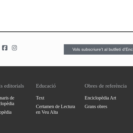
Vols subscriure't al butlletí d'En
s editorials
Educació
Obres de referència
naris de
Text
Enciclopèdia Art
clopèdia
Certamen de Lectura
Grans obres
opèdia
en Veu Alta