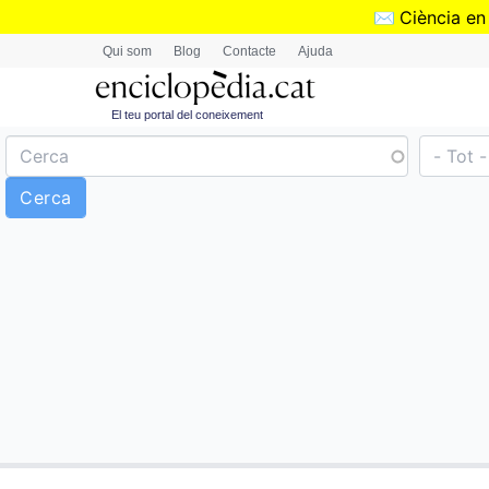
✉️
Ciència en
Qui som
Blog
Contacte
Ajuda
El teu portal del coneixement