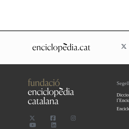
Segell
Diccio
l`Enci
Encicl