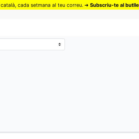
Vés
 català, cada setmana al teu correu.
➜
Subscriu-te al butlle
al
contingut