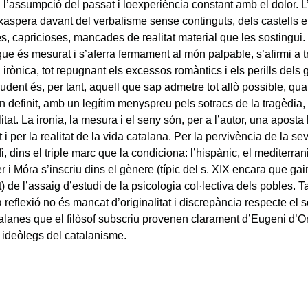
 l’assumpció del passat i loexperiència constant amb el dolor. L
xaspera davant del verbalisme sense continguts, dels castells en 
s, capricioses, mancades de realitat material que les sostingui
que és mesurat i s’aferra fermament al món palpable, s’afirmi a t
irònica, tot repugnant els excessos romàntics i els perills dels
dent és, per tant, aquell que sap admetre tot allò possible, qua
en definit, amb un legítim menyspreu pels sotracs de la tragèdia,
litat. La ironia, la mesura i el seny són, per a l’autor, una aposta
t i per la realitat de la vida catalana. Per la pervivència de la se
 fi, dins el triple marc que la condiciona: l’hispànic, el mediterran
r i Móra s’inscriu dins el gènere (típic del s. XIX encara que ga
at) de l’assaig d’estudi de la psicologia col·lectiva dels pobles. 
 reflexió no és mancat d’originalitat i discrepància respecte el
atalanes que el filòsof subscriu provenen clarament d’Eugeni d’O
s ideòlegs del catalanisme.