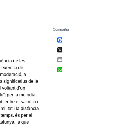
Compartiu
Facebook
X
Email
luència de les
 exercici de
WhatsApp
immoderació, a
s significatius de la
l voltant d’un
uït per la melodia.
 entre el sacrifici i
ilitat i la distància
 temps, és per al
talunya, la que