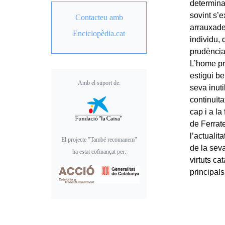
determina
sovint s’e
Contacteu amb
arrauxade
Enciclopèdia.cat
individu, 
prudència 
L’home pru
estigui b
Amb el suport de:
seva inuti
continuïta
cap i a la
de Ferrate
l’actualit
El projecte "També recomanem"
de la seva
ha estat cofinançat per:
virtuts c
principal