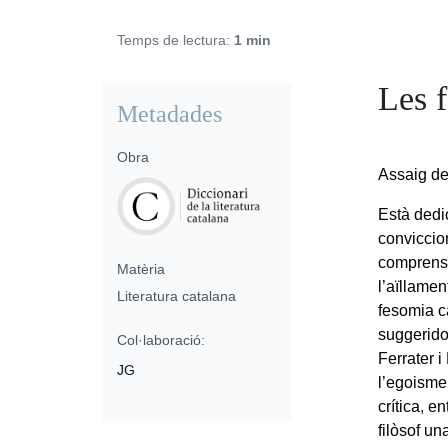
Temps de lectura:
1 min
Les f
Metadades
Obra
Assaig de
Està dedic
conviccio
comprensió
Matèria
l’aïllamen
Literatura catalana
fesomia ca
suggeridor
Col·laboració:
Ferrater i
JG
l’egoisme,
crítica, e
filòsof un