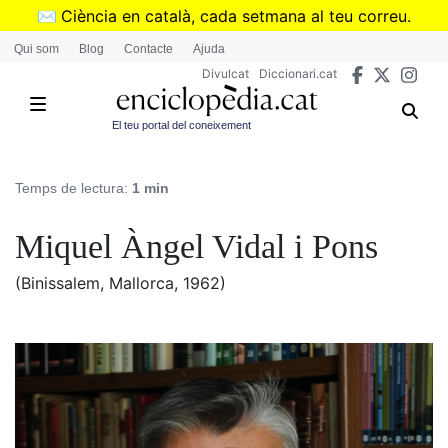
Vés
✉️
Ciència en català, cada setmana al teu correu.
al
➜
Subscriu-te al butlletí de Divulcat
.
Qui som
Blog
Contacte
Ajuda
contingut
Divulcat
Diccionari.cat
El teu portal del coneixement
Temps de lectura:
1 min
Miquel Àngel Vidal i Pons
(Binissalem, Mallorca, 1962)