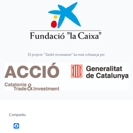
El projecte "També recomanem" ha estat cofinançat per:
Compartiu
Facebook