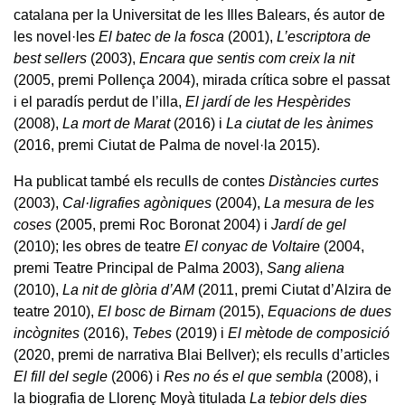
catalana per la Universitat de les Illes Balears, és autor de
les novel·les
El batec de la fosca
(2001),
L’escriptora de
best sellers
(2003),
Encara que sentis com creix la nit
(2005, premi Pollença 2004), mirada crítica sobre el passat
i el paradís perdut de l’illa,
El jardí de les Hespèrides
(2008),
La mort de Marat
(2016) i
La ciutat de les ànimes
(2016, premi Ciutat de Palma de novel·la 2015).
Ha publicat també els reculls de contes
Distàncies curtes
(2003),
Cal·ligrafies agòniques
(2004),
La mesura de les
coses
(2005, premi Roc Boronat 2004) i
Jardí de gel
(2010); les obres de teatre
El conyac de Voltaire
(2004,
premi Teatre Principal de Palma 2003),
Sang aliena
(2010),
La nit de glòria d’AM
(2011, premi Ciutat d’Alzira de
teatre 2010),
El bosc de Birnam
(2015),
Equacions de dues
incògnites
(2016),
Tebes
(2019) i
El mètode de composició
(2020, premi de narrativa Blai Bellver); els reculls d’articles
El fill del segle
(2006) i
Res no és el que sembla
(2008), i
la biografia de Llorenç Moyà titulada
La tebior dels dies