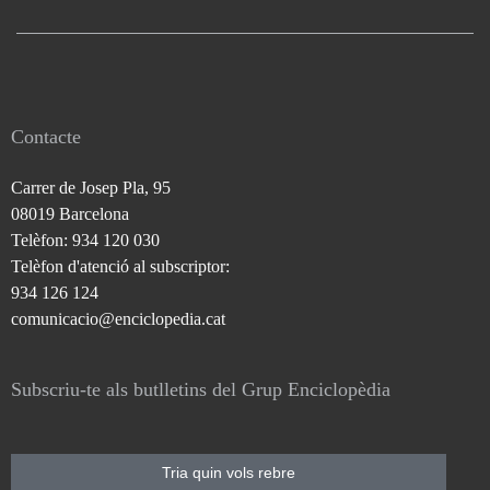
Contacte
Carrer de Josep Pla, 95
08019 Barcelona
Telèfon: 934 120 030
Telèfon d'atenció al subscriptor:
934 126 124
comunicacio@enciclopedia.cat
Subscriu-te als butlletins del Grup Enciclopèdia
Tria quin vols rebre