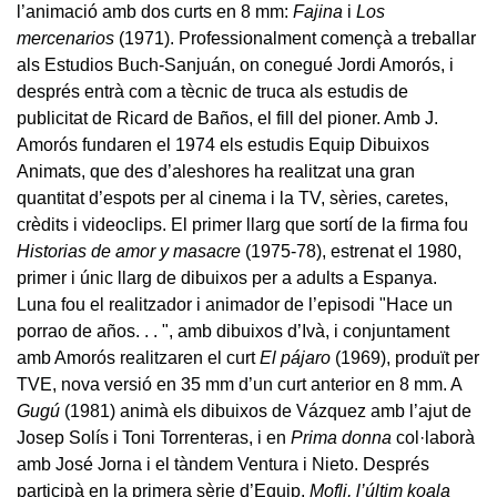
l’animació amb dos curts en 8 mm:
Fajina
i
Los
mercenarios
(1971). Professionalment començà a treballar
als Estudios Buch-Sanjuán, on conegué Jordi Amorós, i
després entrà com a tècnic de truca als estudis de
publicitat de Ricard de Baños, el fill del pioner. Amb J.
Amorós fundaren el 1974 els estudis Equip Dibuixos
Animats, que des d’aleshores ha realitzat una gran
quantitat d’espots per al cinema i la TV, sèries, caretes,
crèdits i videoclips. El primer llarg que sortí de la firma fou
Historias de amor y masacre
(1975-78), estrenat el 1980,
primer i únic llarg de dibuixos per a adults a Espanya.
Luna fou el realitzador i animador de l’episodi "Hace un
porrao de años. . . ", amb dibuixos d’Ivà, i conjuntament
amb Amorós realitzaren el curt
El pájaro
(1969), produït per
TVE, nova versió en 35 mm d’un curt anterior en 8 mm. A
Gugú
(1981) animà els dibuixos de Vázquez amb l’ajut de
Josep Solís i Toni Torrenteras, i en
Prima donna
col·laborà
amb José Jorna i el tàndem Ventura i Nieto. Després
participà en la primera sèrie d’Equip,
Mofli, l’últim koala