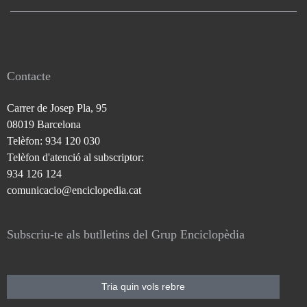
Contacte
Carrer de Josep Pla, 95
08019 Barcelona
Telèfon: 934 120 030
Telèfon d'atenció al subscriptor:
934 126 124
comunicacio@enciclopedia.cat
Subscriu-te als butlletins del Grup Enciclopèdia
Tria quin vols rebre