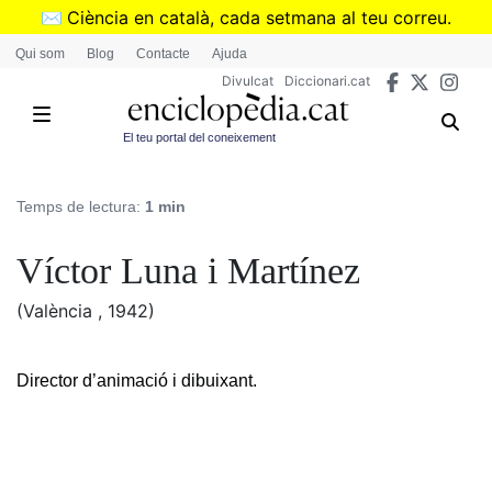
Vés
✉️
Ciència en català, cada setmana al teu correu.
al
➜
Subscriu-te al butlletí de Divulcat
.
Qui som
Blog
Contacte
Ajuda
contingut
Divulcat
Diccionari.cat
El teu portal del coneixement
Temps de lectura:
1 min
Víctor Luna i Martínez
(València , 1942)
Director d’animació i dibuixant.