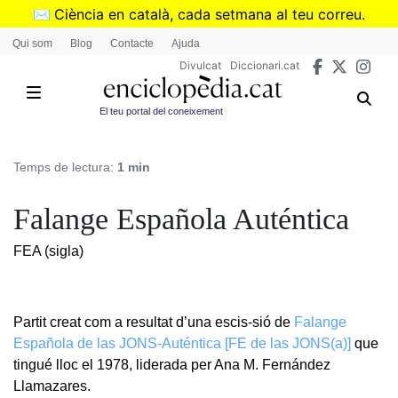
Vés
✉️
Ciència en català, cada setmana al teu correu.
al
➜
Subscriu-te al butlletí de Divulcat
.
Qui som
Blog
Contacte
Ajuda
contingut
Divulcat
Diccionari.cat
El teu portal del coneixement
Temps de lectura:
1 min
Falange Española Auténtica
FEA (sigla)
Partit creat com a resultat d’una escis-sió de
Falange
Española de las JONS-Auténtica [FE de las JONS(a)]
que
tingué lloc el 1978, liderada per Ana M. Fernández
Llamazares.