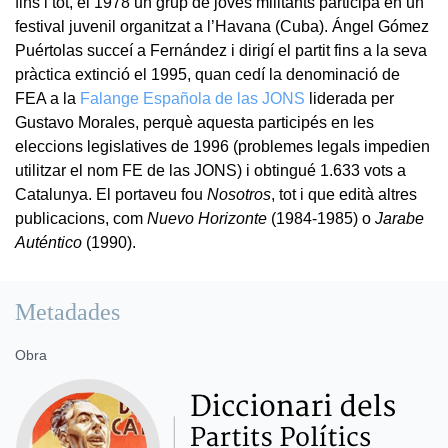
fins i tot, el 1978 un grup de joves militants participà en un
festival juvenil organitzat a l’Havana (Cuba). Ángel Gómez
Puértolas succeí a Fernández i dirigí el partit fins a la seva
pràctica extinció el 1995, quan cedí la denominació de
FEA a la
Falange Española de las JONS
liderada per
Gustavo Morales, perquè aquesta participés en les
eleccions legislatives de 1996 (problemes legals impedien
utilitzar el nom FE de las JONS) i obtingué 1.633 vots a
Catalunya. El portaveu fou
Nosotros
, tot i que edità altres
publicacions, com
Nuevo Horizonte
(1984-1985) o
Jarabe
Auténtico
(1990).
Metadades
Obra