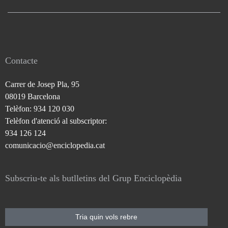
Contacte
Carrer de Josep Pla, 95
08019 Barcelona
Telèfon: 934 120 030
Telèfon d'atenció al subscriptor:
934 126 124
comunicacio@enciclopedia.cat
Subscriu-te als butlletins del Grup Enciclopèdia
Tria quin vols rebre