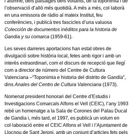
l’alumne, dels paisatges dels voltants, de la toponímia i de
l’observació d’allò més quotidià. A més a més, col·laborà
en una emissora de ràdio al mateix Institut, feu
conferències, i publicà tres fascicles d’una valuosa
Colección de documentos inéditos para la historia de
Gandia y su comarca
(1959-61).
Les seves darreres aportacions han estat obres de
divulgació sobre història local, fetes amb rigor i amb un
interès extraordinari, com el discurs de recepció que llegí
com a director de número del Centre de Cultura
Valenciana –“Toponimia e historia del distrito de Gandía”,
dins
Anales del Centro de Cultura Valenciana
(1973).
Nomenat president honorari del Centre d’Estudis i
Investigacions Comarcals Alfons el Vell (CEIC), l’any 1993
rebé un homenatge a la Sala de Corones del Palau Ducal
de Gandia i, més tard, el 1997, es publicà un volum en
col·laboració entre el CEIC Alfons el Vell i l’Ajuntament de
Llocnou de Sant Jeroni, amb un conjunt d’articles fets pels