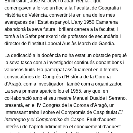
Emili Giralt, José M. Jover o Joan Reglà–, que
començaven a fer-se un lloc a la Facultat de Geografia i
Història de València, convertint-la en una de les més
avançades de l’Estat espanyol. L’any 1950 Camarena
abandonà la seva futura i brillant carrera a la facultat, i
tornà a la Safor per exercir de professor de secundària i
director de l’Institut Laboral Ausiàs March de Gandia.
La dedicació a la docència no ha estat un obstacle perquè
la seva tasca com a investigador continués donant bons i
valuosos fruits. Ha participat assíduament en diferents
convocatòries del Congrés d’Història de la Corona
d’Aragó, com a investigador i també com a organitzador.
La seva primera aparició fou el 1955, any que, en
col·laboració amb el seu mestre Manuel Dualde i Serrano,
presentà, en el IV Congrés de la Corona d’Aragó, un
interessant treball sobre el Compromís de Casp titulat
El
interregno y el Compromiso de Caspe
. Fruit d’aquest
interès i de l’aprofundiment en el coneixement d’aquest