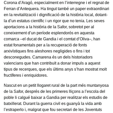
Corona d’Aragó, especialment en l’interregne i el regnat de
Ferran d’Antequera. Ha tingut també un paper extraordinari
en la revitalització i dignificació de la història local, dotant-
la d’un estatus científic i un rigor que no tenia. Les seves
aportacions a la història de la Safor, sobretot per al
coneixement d’un període esplendorós en aquesta
comarca –el ducat de Gandia i el comtat d’Oliva–, han
estat fonamentals per a la recuperació de fonts
arxivístiques fins aleshores negligides o fins i tot
desconegudes. Camarena és un dels historiadors
valencians que han contribuït a donar impuls a aquest
tipus de recerques, que els últims anys s’han mostrat molt
fructíferes i enriquidores.
Nascut en un petit llogaret rural de la part més muntanyosa
de la Safor, després de les primeres lliçons a l’escola del
poble li calgué baixar a Gandia per realitzar els estudis de
batxillerat. Durant la guerra civil es guanyà la vida amb
l’estraperlo i, malgrat que fou secretari de les Joventuts