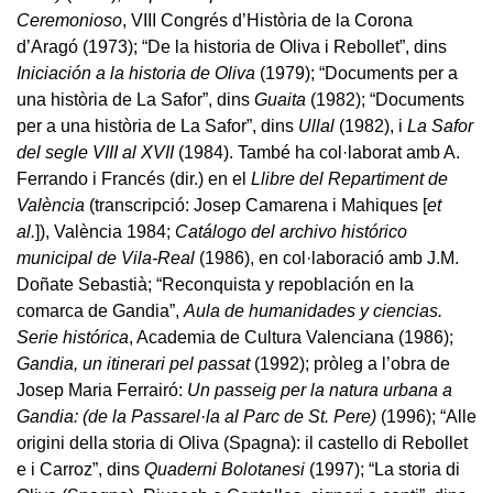
Ceremonioso
, VIII Congrés d’Història de la Corona
d’Aragó (1973); “De la historia de Oliva i Rebollet”, dins
Iniciación a la historia de Oliva
(1979); “Documents per a
una història de La Safor”, dins
Guaita
(1982); “Documents
per a una història de La Safor”, dins
Ullal
(1982), i
La Safor
del segle VIII al XVII
(1984). També ha col·laborat amb A.
Ferrando i Francés (dir.) en el
Llibre del Repartiment de
València
(transcripció: Josep Camarena i Mahiques [
et
al.
]), València 1984;
Catálogo del archivo histórico
municipal de Vila-Real
(1986), en col·laboració amb J.M.
Doñate Sebastià; “Reconquista y repoblación en la
comarca de Gandia”,
Aula de humanidades y ciencias.
Serie histórica
, Academia de Cultura Valenciana (1986);
Gandia, un itinerari pel passat
(1992); pròleg a l’obra de
Josep Maria Ferrairó:
Un passeig per la natura urbana a
Gandia: (de la Passarel·la al Parc de St. Pere)
(1996); “Alle
origini della storia di Oliva (Spagna): il castello di Rebollet
e i Carroz”, dins
Quaderni Bolotanesi
(1997); “La storia di