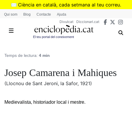
Vés
✉️
Ciència en català, cada setmana al teu correu.
al
➜
Subscriu-te al butlletí de Divulcat
.
Qui som
Blog
Contacte
Ajuda
contingut
Divulcat
Diccionari.cat
El teu portal del coneixement
Temps de lectura:
4 min
Josep Camarena i Mahiques
(Llocnou de Sant Jeroni, la Safor, 1921)
Medievalista, historiador local i mestre.