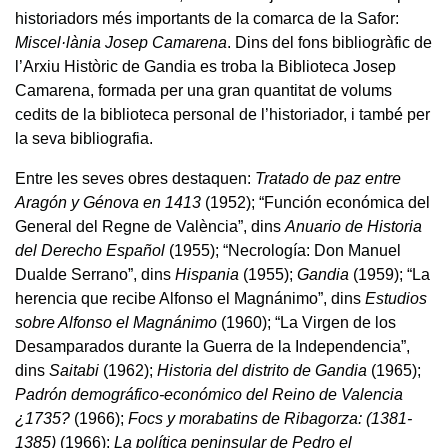
historiadors més importants de la comarca de la Safor:
Miscel·lània Josep Camarena
. Dins del fons bibliogràfic de
l’Arxiu Històric de Gandia es troba la Biblioteca Josep
Camarena, formada per una gran quantitat de volums
cedits de la biblioteca personal de l’historiador, i també per
la seva bibliografia.
Entre les seves obres destaquen:
Tratado de paz entre
Aragón y Génova en 1413
(1952); “Función económica del
General del Regne de València”, dins
Anuario de Historia
del Derecho Español
(1955); “Necrología: Don Manuel
Dualde Serrano”, dins
Hispania
(1955);
Gandia
(1959); “La
herencia que recibe Alfonso el Magnánimo”, dins
Estudios
sobre Alfonso el Magnánimo
(1960); “La Virgen de los
Desamparados durante la Guerra de la Independencia”,
dins
Saitabi
(1962);
Historia del distrito de Gandia
(1965);
Padrón demográfico-económico del Reino de Valencia
¿1735?
(1966);
Focs y morabatins de Ribagorza: (1381-
1385)
(1966);
La política peninsular de Pedro el