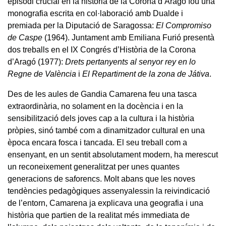
episodi crucial en la història de la Corona d’Aragó fou una
monografia escrita en col·laboració amb Dualde i
premiada per la Diputació de Saragossa:
El Compromiso
de Caspe
(1964). Juntament amb Emiliana Furió presentà
dos treballs en el IX Congrés d’Història de la Corona
d’Aragó (1977):
Drets pertanyents al senyor rey en lo
Regne de València
i
El Repartiment de la zona de Játiva
.
Des de les aules de Gandia Camarena feu una tasca
extraordinària, no solament en la docència i en la
sensibilització dels joves cap a la cultura i la història
pròpies, sinó també com a dinamitzador cultural en una
època encara fosca i tancada. El seu treball com a
ensenyant, en un sentit absolutament modern, ha merescut
un reconeixement generalitzat per unes quantes
generacions de saforencs. Molt abans que les noves
tendències pedagògiques assenyalessin la reivindicació
de l’entorn, Camarena ja explicava una geografia i una
història que partien de la realitat més immediata de