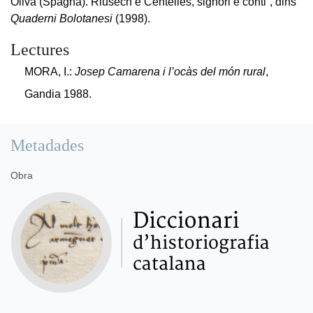
Oliva (Spagna). Riusech e Centelles, signori e conti”, dins
Quaderni Bolotanesi
(1998).
Lectures
MORA, I.:
Josep Camarena i l’ocàs del món rural
,
Gandia 1988.
Metadades
Obra