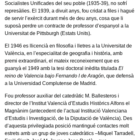
Socialistes Unificades del seu poble (1935-39), no sofrí
represàlies. El 1939, a divuit anys, fou cridat a files i hagué
de servir l’exèrcit durant més de deu anys, cosa que li
suposà perdre un contracte de professor d’espanyol a la
Universitat de Pittsburgh (Estats Units).
El 1946 es llicencià en filosofia i lletres a la Universitat de
València, en l’especialitat de geografia i història, amb
premi extraordinari, el mateix reconeixement que es
guanyà el 1949 amb la tesi doctoral inèdita titulada
El
reino de Valencia bajo Fernando I de Aragón
, que defensà
a la Universidad Complutense de Madrid.
Fou professor auxiliar del catedràtic M. Ballesteros i
director de l’Institut Valencià d’Estudis Històrics Alfons el
Magnànim (antecedent de l’actual Institució Valenciana
d’Estudis i Investigació, de la Diputació de València). Des
d’aquesta privilegiada posició mantingué contactes molt
estrets amb un grup de joves catedràtics –Miquel Tarradell,