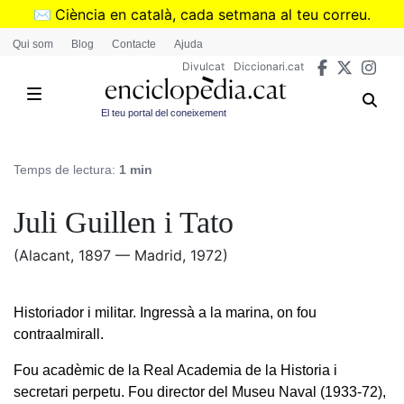
Vés
✉️
Ciència en català, cada setmana al teu correu.
al
➜
Subscriu-te al butlletí de Divulcat
.
Qui som
Blog
Contacte
Ajuda
contingut
Divulcat
Diccionari.cat
El teu portal del coneixement
Temps de lectura:
1 min
Juli Guillen i Tato
(Alacant, 1897 — Madrid, 1972)
Historiador i militar. Ingressà a la marina, on fou
contraalmirall.
Fou acadèmic de la Real Academia de la Historia i
secretari perpetu. Fou director del Museu Naval (1933-72),