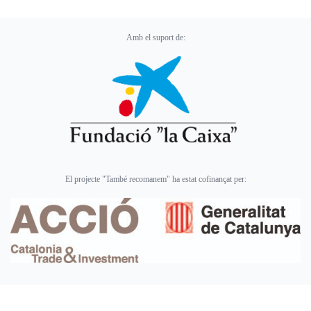
Amb el suport de:
El projecte "També recomanem" ha estat cofinançat per: