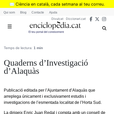
Vés
✉️
Ciència en català, cada setmana al teu correu.
al
➜
Subscriu-te al butlletí de Divulcat
.
Qui som
Blog
Contacte
Ajuda
contingut
Divulcat
Diccionari.cat
El teu portal del coneixement
Temps de lectura:
1 min
Quaderns d’Investigació
d’Alaquàs
Publicació editada per l’Ajuntament d’Alaquàs que
arreplega únicament i exclusivament estudis i
investigacions de l’esmentada localitat de l’Horta Sud.
La dirigeix Enric Juan Redal i compta amb un consell de