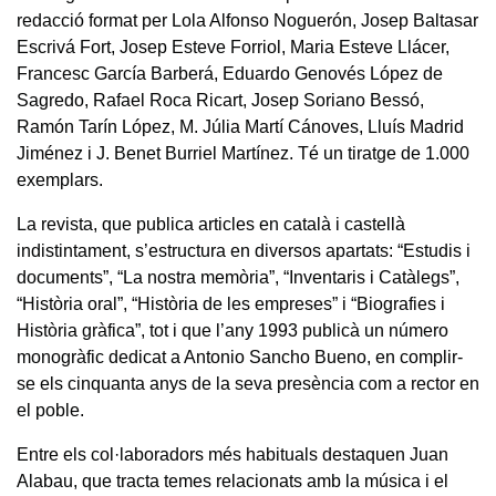
redacció format per Lola Alfonso Noguerón, Josep Baltasar
Escrivá Fort, Josep Esteve Forriol, Maria Esteve Llácer,
Francesc García Barberá, Eduardo Genovés López de
Sagredo, Rafael Roca Ricart, Josep Soriano Bessó,
Ramón Tarín López, M. Júlia Martí Cánoves, Lluís Madrid
Jiménez i J. Benet Burriel Martínez. Té un tiratge de 1.000
exemplars.
La revista, que publica articles en català i castellà
indistintament, s’estructura en diversos apartats: “Estudis i
documents”, “La nostra memòria”, “Inventaris i Catàlegs”,
“Història oral”, “Història de les empreses” i “Biografies i
Història gràfica”, tot i que l’any 1993 publicà un número
monogràfic dedicat a Antonio Sancho Bueno, en complir-
se els cinquanta anys de la seva presència com a rector en
el poble.
Entre els col·laboradors més habituals destaquen Juan
Alabau, que tracta temes relacionats amb la música i el