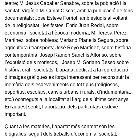
teatre; M. Jesús Caballer Senabre, sobre la població i la
sanitat; Virgínia M. Cuñat Ciscar, amb la publicació de fons
documentals; José Esteve Forriol, amb estudis al voltant
de la religiositat i les festes; Enric Juan Redal, sobre
economia i societat a l’època moderna; M. Teresa Pérez
Martínez, sobre noblesa; Mariano Planells Segura, sobre
agricultura i transports; José Royo Martínez, sobre història
contemporània; Josep Ramón Sanchis Alfonso, sobre
l’expulsió dels moriscos, i Josep M. Soriano Bessó sobre
història oral i societats. L’apartat dedicat a la reproducció
d’imatges gràfiques és força interessant per reconstruir la
memòria dels esdeveniments de tot tipus (religiosos,
esportius, escolars, canvis urbans i rurals, d’indumentària,
etc.) ocorreguts a la localitat al llarg dels últims cent anys.
En aquest sentit, l’aportació, dels particulars esdevé
important.
Quant a les matèries, l’apartat més conreat són les
biografies, seguit dels treballs d’economia, societat,