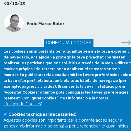
02/12/20
Enric Marco Soler
CONFIGURAR COOKIES
Les cookies són importants per a tu, influeixen en la teva experiènci
de navegació, ens ajuden a protegir la teva privacitat i permeten
realitzar les peticions que ens sol·licitis a través de la web. Utilitze
cookies pròpies i de tercers per a analitzar els nostres serveis i
mostrar-te publicitat relacionada amb les teves preferències sobr
la base d’un perfil elaborat amb els teus hàbits de navegació (per
exemple, pàgines visitades). Si consents la seva instal·lació prem
"Acceptar Cookies" o també pots configurar les teves preferències
prement "ConfigurarCookies". Més informació a la nostra
Divulgació científica
"Política de Cookies"
en català
Cookies tècniques (necessàries)
divulcat@divulcat.cat
Aquestes cookies són importants per a donar-te accés segur a
(+34) 934 120 030
zones amb informació personal o per a reconèixer-te quan inicies