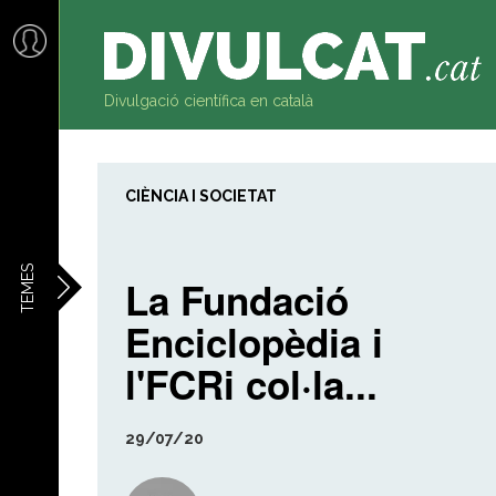
al
contingut
Divulgació científica en català
CIÈNCIA I SOCIETAT
TEMES
La Fundació
Enciclopèdia i
l'FCRi col·la...
29/07/20