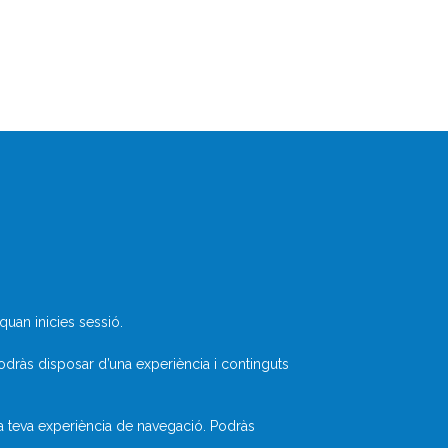
Què és Divulcat?
Avís legal
Inicia sessió
uan inicies sessió.
odràs disposar d’una experiència i continguts
la teva experiència de navegació. Podràs