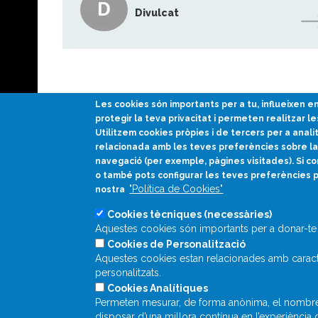
Divulcat
Les cookies són importants per a tu, influeixen 
protegir la teva privacitat i permeten realitzar le
Utilitzem cookies pròpies i de tercers per a anali
relacionada amb les teves preferències sobre la 
Divulgació científica
navegació (per exemple, pàgines visitades). Si co
en català
o també pots configurar les teves preferències 
"Política de Cookies"
nostra
Cookies tècniques (necessàries)
Aquestes cookies són importants per a donar-te 
Cookies de Personalització
Aquestes cookies estan relacionades amb caracte
personalitzats.
Cookies Analítiques
Permeten mesurar, de forma anònima, el nombre de
disposar d’una millora contínua en l’experiència