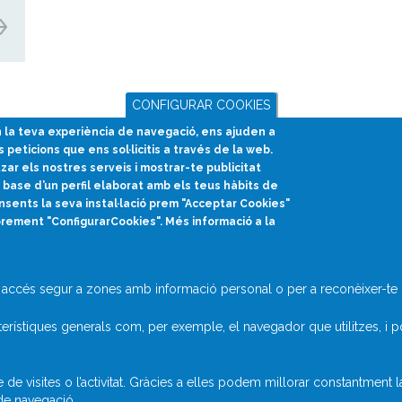
CONFIGURAR COOKIES
en la teva experiència de navegació, ens ajuden a
s peticions que ens sol·licitis a través de la web.
divulcat@divulcat.cat
tzar els nostres serveis i mostrar-te publicitat
(+34) 934 120 030
base d’un perfil elaborat amb els teus hàbits de
nsents la seva instal·lació prem "Acceptar Cookies"
prement "ConfigurarCookies". Més informació a la
accés segur a zones amb informació personal o per a reconèixer-te q
rístiques generals com, per exemple, el navegador que utilitzes, i p
 visites o l’activitat. Gràcies a elles podem millorar constantment 
 de navegació.