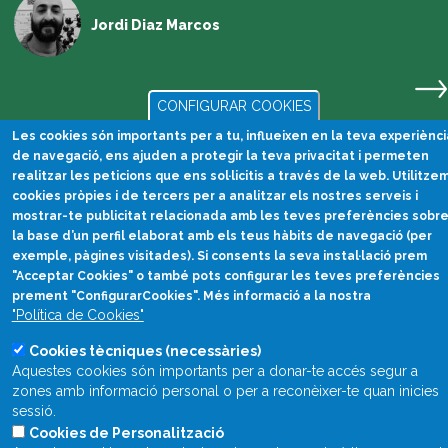
Jordi Diaz Marcos
CONFIGURAR COOKIES
Les cookies són importants per a tu, influeixen en la teva experiènci
de navegació, ens ajuden a protegir la teva privacitat i permeten
realitzar les peticions que ens sol·licitis a través de la web. Utilitze
cookies pròpies i de tercers per a analitzar els nostres serveis i
mostrar-te publicitat relacionada amb les teves preferències sobr
la base d’un perfil elaborat amb els teus hàbits de navegació (per
exemple, pàgines visitades). Si consents la seva instal·lació prem
"Acceptar Cookies" o també pots configurar les teves preferències
Divulgació científica
prement "ConfigurarCookies". Més informació a la nostra
en català
"Política de Cookies"
divulcat@divulcat.cat
Cookies tècniques (necessàries)
Aquestes cookies són importants per a donar-te accés segur a
(+34) 934 120 030
zones amb informació personal o per a reconèixer-te quan inicies
sessió.
Cookies de Personalització