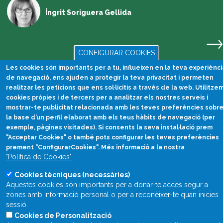
Íngrit Soriguera Gellida
CONFIGURAR COOKIES
Les cookies són importants per a tu, influeixen en la teva experiènci
de navegació, ens ajuden a protegir la teva privacitat i permeten
realitzar les peticions que ens sol·licitis a través de la web. Utilitze
cookies pròpies i de tercers per a analitzar els nostres serveis i
mostrar-te publicitat relacionada amb les teves preferències sobr
la base d’un perfil elaborat amb els teus hàbits de navegació (per
exemple, pàgines visitades). Si consents la seva instal·lació prem
"Acceptar Cookies" o també pots configurar les teves preferències
Divulgació científica
prement "ConfigurarCookies". Més informació a la nostra
en català
"Política de Cookies"
divulcat@divulcat.cat
Cookies tècniques (necessàries)
Aquestes cookies són importants per a donar-te accés segur a
(+34) 934 120 030
zones amb informació personal o per a reconèixer-te quan inicies
sessió.
Cookies de Personalització