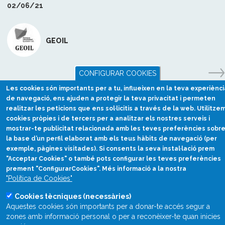
02/06/21
GEOIL
CONFIGURAR COOKIES
Les cookies són importants per a tu, influeixen en la teva experiènci
de navegació, ens ajuden a protegir la teva privacitat i permeten
realitzar les peticions que ens sol·licitis a través de la web. Utilitze
cookies pròpies i de tercers per a analitzar els nostres serveis i
mostrar-te publicitat relacionada amb les teves preferències sobr
la base d’un perfil elaborat amb els teus hàbits de navegació (per
exemple, pàgines visitades). Si consents la seva instal·lació prem
"Acceptar Cookies" o també pots configurar les teves preferències
prement "ConfigurarCookies". Més informació a la nostra
Divulgació científica
"Política de Cookies"
en català
Cookies tècniques (necessàries)
divulcat@divulcat.cat
Aquestes cookies són importants per a donar-te accés segur a
(+34) 934 120 030
zones amb informació personal o per a reconèixer-te quan inicies