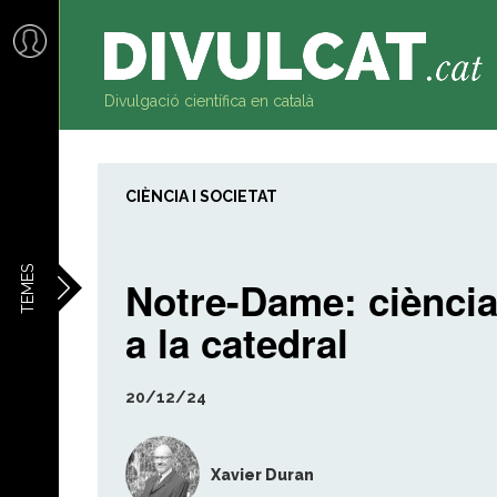
al
contingut
Divulgació científica en català
CIÈNCIA I SOCIETAT
TEMES
Notre-Dame: ciènci
a la catedral
20/12/24
Xavier Duran