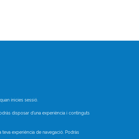
Què és Divulcat?
Avís legal
Inicia sessió
uan inicies sessió.
odràs disposar d’una experiència i continguts
la teva experiència de navegació. Podràs