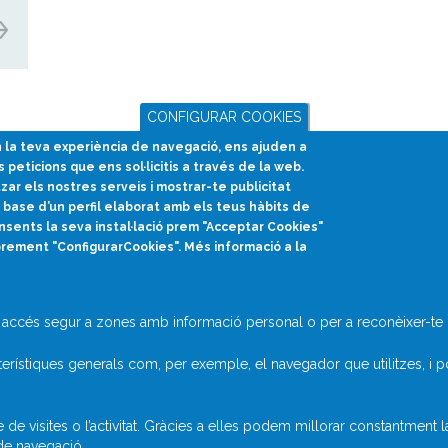
CONFIGURAR COOKIES
en la teva experiència de navegació, ens ajuden a
s peticions que ens sol·licitis a través de la web.
divulcat@divulcat.cat
tzar els nostres serveis i mostrar-te publicitat
(+34) 934 120 030
base d’un perfil elaborat amb els teus hàbits de
nsents la seva instal·lació prem "Acceptar Cookies"
prement "ConfigurarCookies". Més informació a la
accés segur a zones amb informació personal o per a reconèixer-te q
rístiques generals com, per exemple, el navegador que utilitzes, i p
 visites o l’activitat. Gràcies a elles podem millorar constantment 
 de navegació.