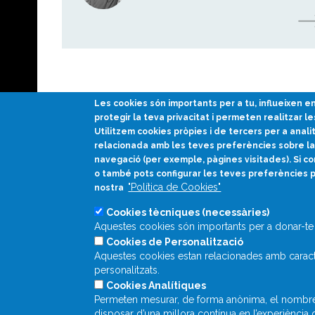
Les cookies són importants per a tu, influeixen 
protegir la teva privacitat i permeten realitzar le
Utilitzem cookies pròpies i de tercers per a anali
relacionada amb les teves preferències sobre la 
Divulgació científica
navegació (per exemple, pàgines visitades). Si co
en català
o també pots configurar les teves preferències 
"Política de Cookies"
nostra
Cookies tècniques (necessàries)
Aquestes cookies són importants per a donar-te 
Cookies de Personalització
Aquestes cookies estan relacionades amb caracte
personalitzats.
Cookies Analítiques
Permeten mesurar, de forma anònima, el nombre de
disposar d’una millora contínua en l’experiència