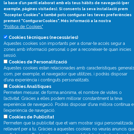
divulcat@divulcat.cat
la base d’un perfil elaborat amb els teus hàbits de navegació (per
(+34) 934 120 030
exemple, pàgines visitades). Si consents la seva instal·lació prem
"Acceptar Cookies" o també pots configurar les teves preferències
prement "ConfigurarCookies". Més informació a la nostra
"Política de Cookies"
Què és Divulcat?
Cookies tècniques (necessàries)
Aquestes cookies són importants per a donar-te accés segur a
Avís legal
zones amb informació personal o per a reconèixer-te quan inicies
Inicia sessió
sessió.
Cookies de Personalització
Aquestes cookies estan relacionades amb característiques general
com, per exemple, el navegador que utilitzes, i podràs disposar
d’una experiència i continguts personalitzats.
Cookies Analítiques
Permeten mesurar, de forma anònima, el nombre de visites o
l’activitat. Gràcies a elles podem millorar constantment la teva
experiència de navegació. Podràs disposar d’una millora contínua 
l’experiència de navegació.
Cookies de Publicitat
Permeten que la publicitat que et vam mostrar sigui personalitzada 
rellevant per a tu. Gràcies a aquestes cookies no veuràs anuncis qu