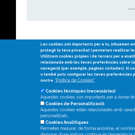
Les cookies són importants per a tu, influeixen 
protegir la teva privacitat i permeten realitzar le
Utilitzem cookies pròpies i de tercers per a anali
relacionada amb les teves preferències sobre la 
navegació (per exemple, pàgines visitades). Si co
Divulgació científica
o també pots configurar les teves preferències 
en català
"Política de Cookies"
nostra
Cookies tècniques (necessàries)
Aquestes cookies són importants per a donar-te 
Cookies de Personalització
Aquestes cookies estan relacionades amb caracte
personalitzats.
Cookies Analítiques
Permeten mesurar, de forma anònima, el nombre de
disposar d’una millora contínua en l’experiència