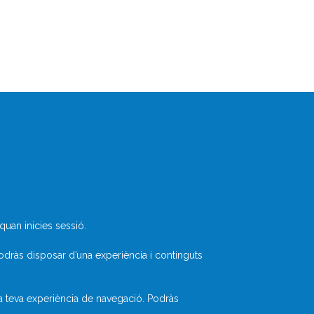
Què és Divulcat?
Avís legal
Inicia sessió
uan inicies sessió.
odràs disposar d’una experiència i continguts
la teva experiència de navegació. Podràs