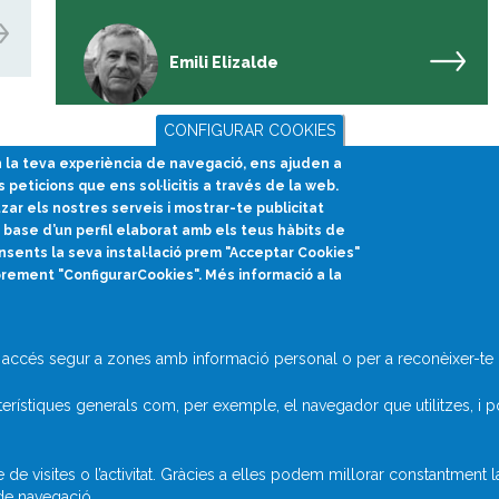
Emili Elizalde
CONFIGURAR COOKIES
en la teva experiència de navegació, ens ajuden a
s peticions que ens sol·licitis a través de la web.
tzar els nostres serveis i mostrar-te publicitat
divulcat@divulcat.cat
base d’un perfil elaborat amb els teus hàbits de
(+34) 934 120 030
nsents la seva instal·lació prem "Acceptar Cookies"
prement "ConfigurarCookies". Més informació a la
accés segur a zones amb informació personal o per a reconèixer-te q
rístiques generals com, per exemple, el navegador que utilitzes, i p
 visites o l’activitat. Gràcies a elles podem millorar constantment 
 de navegació.