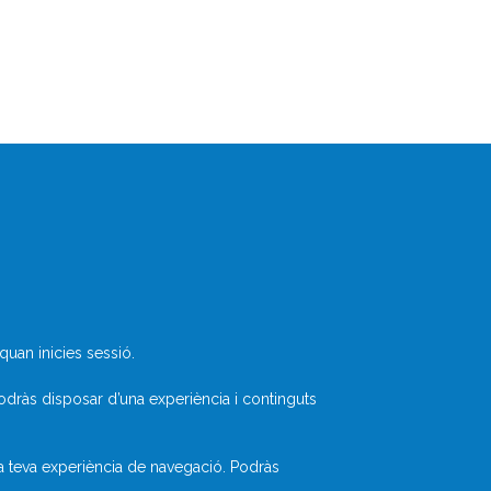
Què és Divulcat?
Avís legal
Inicia sessió
uan inicies sessió.
odràs disposar d’una experiència i continguts
la teva experiència de navegació. Podràs