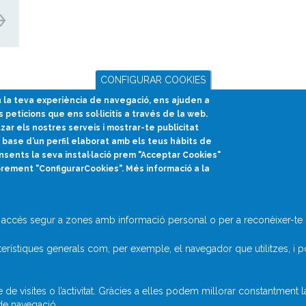
CONFIGURAR COOKIES
en la teva experiència de navegació, ens ajuden a
s peticions que ens sol·licitis a través de la web.
divulcat@divulcat.cat
tzar els nostres serveis i mostrar-te publicitat
(+34) 934 120 030
base d’un perfil elaborat amb els teus hàbits de
nsents la seva instal·lació prem "Acceptar Cookies"
prement "ConfigurarCookies". Més informació a la
accés segur a zones amb informació personal o per a reconèixer-te q
rístiques generals com, per exemple, el navegador que utilitzes, i p
 visites o l’activitat. Gràcies a elles podem millorar constantment 
 de navegació.