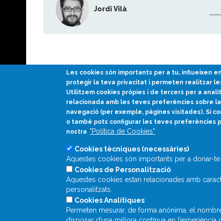
Jordi Vilà
Les cookies són importants per a tu, influeixen 
protegir la teva privacitat i permeten realitzar le
Utilitzem cookies pròpies i de tercers per a anali
relacionada amb les teves preferències sobre la 
Divulgació científica
navegació (per exemple, pàgines visitades). Si co
en català
o també pots configurar les teves preferències 
"Política de Cookies"
nostra
Cookies tècniques (necessàries)
Aquestes cookies són importants per a donar-te 
Cookies de Personalització
Aquestes cookies estan relacionades amb caracte
personalitzats.
Cookies Analítiques
Permeten mesurar, de forma anònima, el nombre de
disposar d’una millora contínua en l’experiència