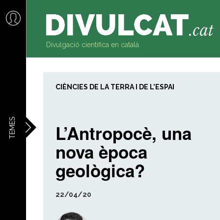
al
contingut
Divulgació científica en català
CIÈNCIES DE LA TERRA I DE L’ESPAI
TEMES
L’Antropocè, una
nova època
geològica?
22/04/20