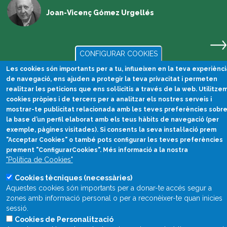
Joan-Vicenç Gómez Urgellés
CONFIGURAR COOKIES
Les cookies són importants per a tu, influeixen en la teva experiènci
de navegació, ens ajuden a protegir la teva privacitat i permeten
realitzar les peticions que ens sol·licitis a través de la web. Utilitze
cookies pròpies i de tercers per a analitzar els nostres serveis i
mostrar-te publicitat relacionada amb les teves preferències sobr
la base d’un perfil elaborat amb els teus hàbits de navegació (per
exemple, pàgines visitades). Si consents la seva instal·lació prem
"Acceptar Cookies" o també pots configurar les teves preferències
Divulgació científica
prement "ConfigurarCookies". Més informació a la nostra
en català
"Política de Cookies"
divulcat@divulcat.cat
Cookies tècniques (necessàries)
Aquestes cookies són importants per a donar-te accés segur a
(+34) 934 120 030
zones amb informació personal o per a reconèixer-te quan inicies
sessió.
Cookies de Personalització