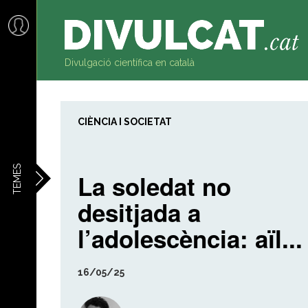
al
contingut
Divulgació científica en català
CIÈNCIA I SOCIETAT
TEMES
La soledat no
desitjada a
l’adolescència: aïl...
16/05/25