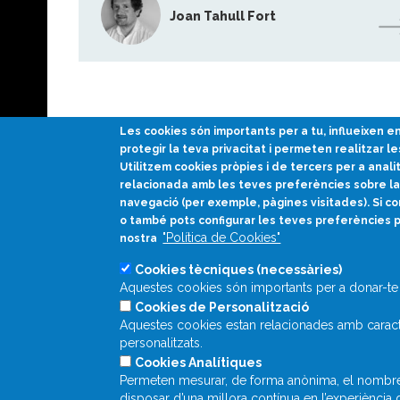
Joan Tahull Fort
Les cookies són importants per a tu, influeixen 
protegir la teva privacitat i permeten realitzar le
Utilitzem cookies pròpies i de tercers per a anali
relacionada amb les teves preferències sobre la 
Divulgació científica
navegació (per exemple, pàgines visitades). Si co
en català
o també pots configurar les teves preferències 
"Política de Cookies"
nostra
Cookies tècniques (necessàries)
Aquestes cookies són importants per a donar-te 
Cookies de Personalització
Aquestes cookies estan relacionades amb caracte
personalitzats.
Cookies Analítiques
Permeten mesurar, de forma anònima, el nombre de
disposar d’una millora contínua en l’experiència