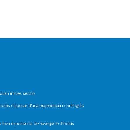
Què és Divulcat?
Avís legal
Inicia sessió
uan inicies sessió.
odràs disposar d’una experiència i continguts
la teva experiència de navegació. Podràs