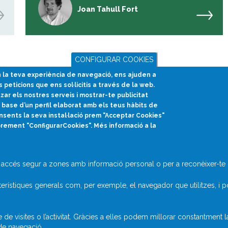
Joan Tahull Fort
CONFIGURAR COOKIES
en la teva experiència de navegació, ens ajuden a
s peticions que ens sol·licitis a través de la web.
divulcat@divulcat.cat
tzar els nostres serveis i mostrar-te publicitat
(+34) 934 120 030
base d’un perfil elaborat amb els teus hàbits de
nsents la seva instal·lació prem "Acceptar Cookies"
prement "ConfigurarCookies". Més informació a la
accés segur a zones amb informació personal o per a reconèixer-te q
rístiques generals com, per exemple, el navegador que utilitzes, i p
 visites o l’activitat. Gràcies a elles podem millorar constantment 
 de navegació.