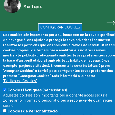
Mar Tapia
CONFIGURAR COOKIES
Les cookies són importants per a tu, influeixen en la teva experiènci
de navegació, ens ajuden a protegir la teva privacitat i permeten
realitzar les peticions que ens sol·licitis a través de la web. Utilitze
cookies pròpies i de tercers per a analitzar els nostres serveis i
mostrar-te publicitat relacionada amb les teves preferències sobr
la base d’un perfil elaborat amb els teus hàbits de navegació (per
exemple, pàgines visitades). Si consents la seva instal·lació prem
"Acceptar Cookies" o també pots configurar les teves preferències
Divulgació científica
prement "ConfigurarCookies". Més informació a la nostra
en català
"Política de Cookies"
divulcat@divulcat.cat
Cookies tècniques (necessàries)
Aquestes cookies són importants per a donar-te accés segur a
(+34) 934 120 030
zones amb informació personal o per a reconèixer-te quan inicies
sessió.
Cookies de Personalització