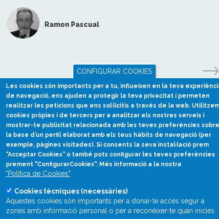
Ramon Pascual
CONFIGURAR COOKIES
Les cookies són importants per a tu, influeixen en la teva experiènci
de navegació, ens ajuden a protegir la teva privacitat i permeten
realitzar les peticions que ens sol·licitis a través de la web. Utilitze
cookies pròpies i de tercers per a analitzar els nostres serveis i
mostrar-te publicitat relacionada amb les teves preferències sobr
la base d’un perfil elaborat amb els teus hàbits de navegació (per
exemple, pàgines visitades). Si consents la seva instal·lació prem
"Acceptar Cookies" o també pots configurar les teves preferències
prement "ConfigurarCookies". Més informació a la nostra
Divulgació científica
"Política de Cookies"
en català
Cookies tècniques (necessàries)
divulcat@divulcat.cat
Aquestes cookies són importants per a donar-te accés segur a
(+34) 934 120 030
zones amb informació personal o per a reconèixer-te quan inicies