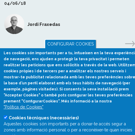
04/06/18
Jordi Fraxedas
CONFIGURAR COOKIES
Les cookies són importants per a tu, influeixen en la teva experiènci
de navegació, ens ajuden a protegir la teva privacitat i permeten
realitzar les peticions que ens sol·licitis a través de la web. Utilitze
cookies pròpies i de tercers per a analitzar els nostres serveis i
mostrar-te publicitat relacionada amb les teves preferències sobr
la base d’un perfil elaborat amb els teus hàbits de navegació (per
exemple, pàgines visitades). Si consents la seva instal·lació prem
"Acceptar Cookies" o també pots configurar les teves preferències
prement "ConfigurarCookies". Més informació a la nostra
Divulgació científica
"Política de Cookies"
en català
Cookies tècniques (necessàries)
divulcat@divulcat.cat
Aquestes cookies són importants per a donar-te accés segur a
(+34) 934 120 030
zones amb informació personal o per a reconèixer-te quan inicies