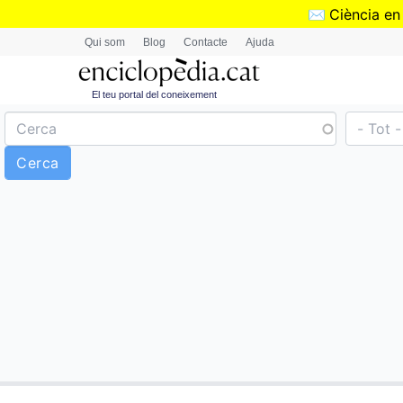
✉️
Ciència en
Qui som
Blog
Contacte
Ajuda
El teu portal del coneixement