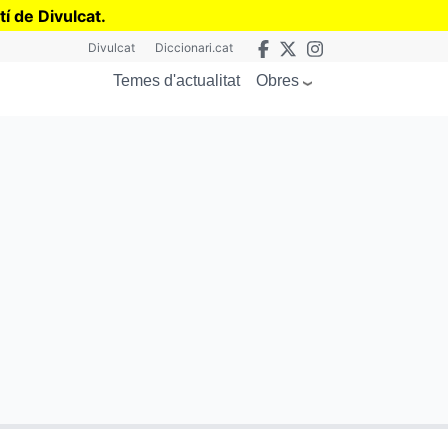
tí de Divulcat
.
Divulcat
Diccionari.cat
Obres
Temes d'actualitat