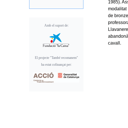
1985). As
modalitat
de bronze
professor
Amb el suport de:
Llavanere
abandonà 
cavall.
El projecte "També recomanem"
ha estat cofinançat per: