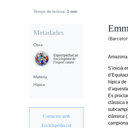
Temps de lectura:
1 min
Emma
Metadades
(Barcelo
Obra
Amazona
S’inicià e
d’Equitac
Matèria
hípica de
Hípica
d’aquesta
Es procl
clàssica 
subcampi
Contacteu amb
clàssica 
campiona 
Enciclopèdia.cat