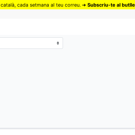
Vés
 català, cada setmana al teu correu.
➜
Subscriu-te al butlle
al
contingut