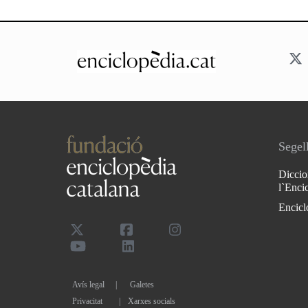
Segell
Diccio
l`Enci
Encicl
Avís legal
Galetes
Privacitat
|
Xarxes socials