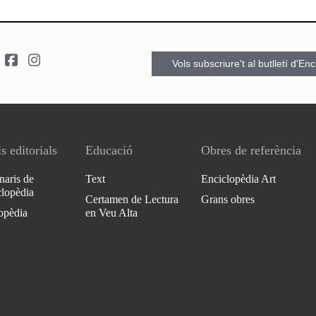
Vols subscriure't al butlletí d'En
s editorials
Educació
Obres de referència
naris de
Text
Enciclopèdia Art
clopèdia
Certamen de Lectura
Grans obres
opèdia
en Veu Alta