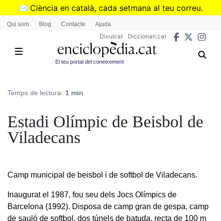
Vés
✉️
Ciència en català, cada setmana al teu correu.
al
➜
Subscriu-te al butlletí de Divulcat
.
Qui som
Blog
Contacte
Ajuda
contingut
Divulcat
Diccionari.cat
El teu portal del coneixement
Temps de lectura:
1 min
Estadi Olímpic de Beisbol de
Viladecans
Camp municipal de beisbol i de softbol de Viladecans.
Inaugurat el 1987, fou seu dels Jocs Olímpics de
Barcelona (1992). Disposa de camp gran de gespa, camp
de sauló de softbol, dos túnels de batuda, recta de 100 m