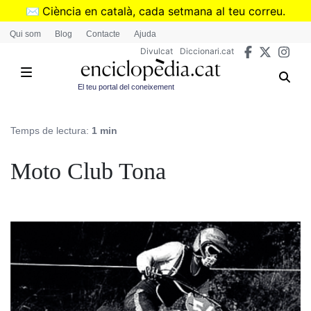
Vés
✉️
Ciència en català, cada setmana al teu correu.
al
➜
Subscriu-te al butlletí de Divulcat
.
Qui som
Blog
Contacte
Ajuda
contingut
Divulcat
Diccionari.cat
El teu portal del coneixement
Temps de lectura:
1 min
Moto Club Tona