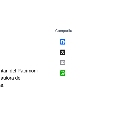
Compartiu
Facebook
X
Email
tari del Patrimoni
WhatsApp
 autora de
me.