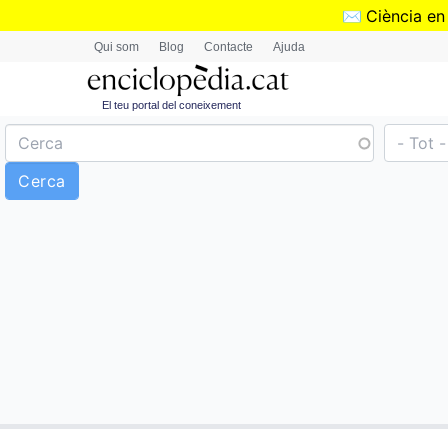
✉️
Ciència en
Qui som
Blog
Contacte
Ajuda
El teu portal del coneixement