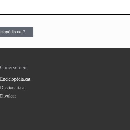
ciclopèdia.cat?
Coneixement
Enciclopèdia.cat
Diccionari.cat
Divulcat