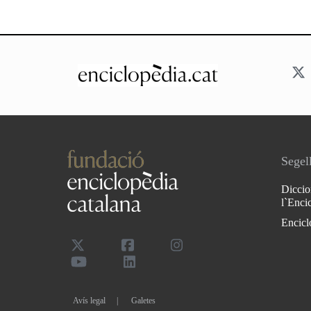
Segell
Diccio
l`Enci
Encicl
Avís legal
Galetes