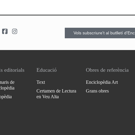
Vols subscriure't al butlletí d'En
s editorials
Educació
Obres de referència
naris de
Text
Enciclopèdia Art
clopèdia
Certamen de Lectura
Grans obres
opèdia
en Veu Alta