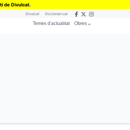
tí de Divulcat
.
Divulcat
Diccionari.cat
Obres
Temes d'actualitat