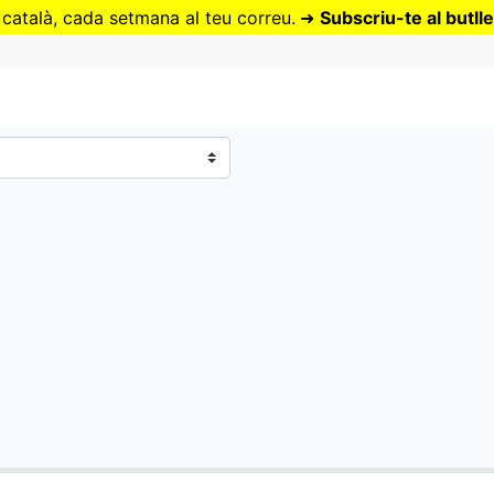
Vés
 català, cada setmana al teu correu.
➜
Subscriu-te al butlle
al
contingut