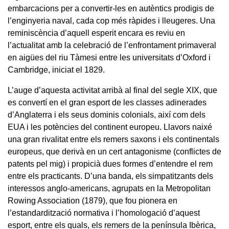
embarcacions per a convertir-les en autèntics prodigis de
l’enginyeria naval, cada cop més ràpides i lleugeres. Una
reminiscència d’aquell esperit encara es reviu en
l’actualitat amb la celebració de l’enfrontament primaveral
en aigües del riu Tàmesi entre les universitats d’Oxford i
Cambridge, iniciat el 1829.
L’auge d’aquesta activitat arribà al final del segle XIX, que
es convertí en el gran esport de les classes adinerades
d’Anglaterra i els seus dominis colonials, així com dels
EUA i les potències del continent europeu. Llavors naixé
una gran rivalitat entre els remers saxons i els continentals
europeus, que derivà en un cert antagonisme (conflictes de
patents pel mig) i propicià dues formes d’entendre el rem
entre els practicants. D’una banda, els simpatitzants dels
interessos anglo-americans, agrupats en la Metropolitan
Rowing Association (1879), que fou pionera en
l’estandardització normativa i l’homologació d’aquest
esport, entre els quals, els remers de la península Ibèrica,