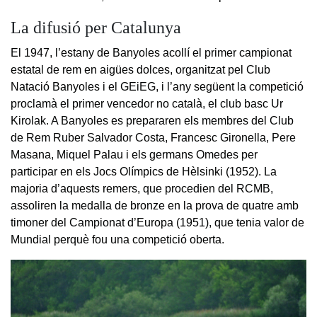
La difusió per Catalunya
El 1947, l’estany de Banyoles acollí el primer campionat
estatal de rem en aigües dolces, organitzat pel Club
Natació Banyoles i el GEiEG, i l’any següent la competició
proclamà el primer vencedor no català, el club basc Ur
Kirolak. A Banyoles es prepararen els membres del Club
de Rem Ruber Salvador Costa, Francesc Gironella, Pere
Masana, Miquel Palau i els germans Omedes per
participar en els Jocs Olímpics de Hèlsinki (1952). La
majoria d’aquests remers, que procedien del RCMB,
assoliren la medalla de bronze en la prova de quatre amb
timoner del Campionat d’Europa (1951), que tenia valor de
Mundial perquè fou una competició oberta.