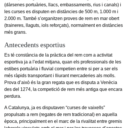
(dàrsenes portuàries, llacs, embassaments, rius i canals) i
les curses es disputen en distàncies de 500 m, 1.000 m i
2.000 m. També s’organitzen proves de rem en mar obert
(traineres, llaguts, iols reforçats), normalment en distàncies
més grans.
Antecedents esportius
Es té constància de la pràctica del rem com a activitat
esportiva ja a l’edat mitjana, quan els professionals de les
estibes portuària i fluvial competien entre si per a ser els
més ràpids transportant i lliurant mercaderies als molls.
Prova d’això és la gran regata que es disputa a Venècia
des del 1274, la competició de rem més antiga que encara
perdura.
A Catalunya, ja es disputaven “curses de vaixells”
propulsats a rem (regates de rem tradicional) en aquella
època, principalment en el marc de la rivalitat entre gremis