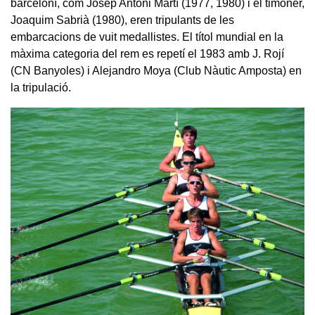
barceloní, com Josep Antoni Martí (1977, 1980) i el timoner,
Joaquim Sabrià (1980), eren tripulants de les
embarcacions de vuit medallistes. El títol mundial en la
màxima categoria del rem es repetí el 1983 amb J. Rojí
(CN Banyoles) i Alejandro Moya (Club Nàutic Amposta) en
la tripulació.