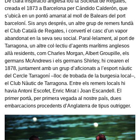
De clara inspiració anglesa fou la Societat de Regates,
creada el 1873 a Barcelona per Cándido Calderón, que
s’ubicà en un pontó amarrat al moll de Balears del port
barceloní. Sis anys després, un altre grup de remers fundà
el Club Català de Regates, i convertí el casc d’un vapor
abandonat en la seva seu social. Paral·lelament, al port de
Tarragona, un altre col·lectiu d’agents marítims anglesos
allà residents, com Charles Morgan, Albert Groupille, els
germans McAndrews i els germans Shirley, hi crearen el
1878, juntament amb un grup d’aficionats a l’esport nàutic
del Cercle Tarragoní –lloc de trobada de la burgesia local–,
el Club Nàutic de Tarragona. Entre els remers locals hi
havia Antoni Escofet, Enric Mirat i Joan Escandell. El
primer portà, per primera vegada al nostre país, dues
embarcacions procedents d’Anglaterra de tipus outrigger.