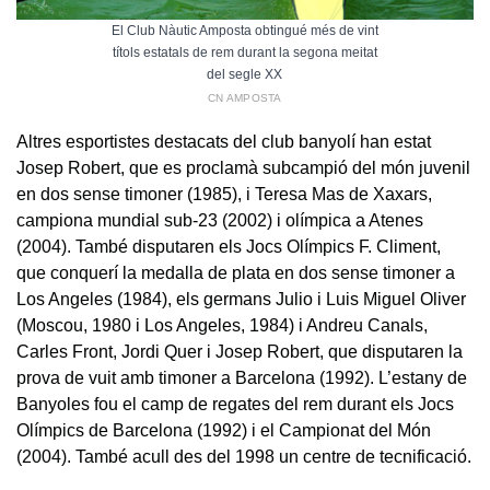
El Club Nàutic Amposta obtingué més de vint
títols estatals de rem durant la segona meitat
del segle XX
CN AMPOSTA
Altres esportistes destacats del club banyolí han estat
Josep Robert, que es proclamà subcampió del món juvenil
en dos sense timoner (1985), i Teresa Mas de Xaxars,
campiona mundial sub-23 (2002) i olímpica a Atenes
(2004). També disputaren els Jocs Olímpics F. Climent,
que conquerí la medalla de plata en dos sense timoner a
Los Angeles (1984), els germans Julio i Luis Miguel Oliver
(Moscou, 1980 i Los Angeles, 1984) i Andreu Canals,
Carles Front, Jordi Quer i Josep Robert, que disputaren la
prova de vuit amb timoner a Barcelona (1992). L’estany de
Banyoles fou el camp de regates del rem durant els Jocs
Olímpics de Barcelona (1992) i el Campionat del Món
(2004). També acull des del 1998 un centre de tecnificació.