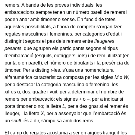
remers. A banda de les proves individuals, les
embarcacions sempre tenen un número parell de remers i
poden anar amb timoner o sense. En funció de totes
aquestes possibilitats, a l’hora de competir s’organitzen
regates masculines i femenines, per categories d’edat i
distingint segons el pes dels remers entre
lleugeres
i
pesants
, que agrupen els participants segons el tipus
d’embarcació (esquifs, outriggers, iols) i de rem utilitzat (en
punta o en parell), el número de tripulants i la presència de
timoner. Per a distingir-les, s’usa una nomenclatura
alfanumèrica característica composta per les sigles
M
o
W
,
per a destacar la categoria masculina o femenina; les
xifres u, dos, quatre i vuit, per a determinar el nombre de
remers per embarcació; els signes + o –, per a indicar si
porta timoner o no; la lletra
L
, per a designar si el remer és
lleuger, i la lletra
X
, per a assenyalar que l’embarcació és
un
scull
, és a dir, s’impulsa amb dos rems.
El camp de regates acostuma a ser en aigües tranquil·les