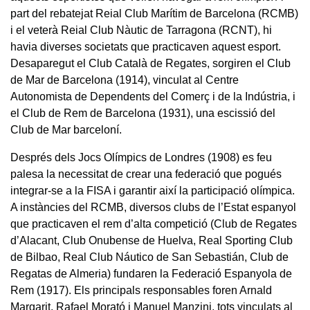
part del rebatejat Reial Club Marítim de Barcelona (RCMB)
i el veterà Reial Club Nàutic de Tarragona (RCNT), hi
havia diverses societats que practicaven aquest esport.
Desaparegut el Club Català de Regates, sorgiren el Club
de Mar de Barcelona (1914), vinculat al Centre
Autonomista de Dependents del Comerç i de la Indústria, i
el Club de Rem de Barcelona (1931), una escissió del
Club de Mar barceloní.
Després dels Jocs Olímpics de Londres (1908) es feu
palesa la necessitat de crear una federació que pogués
integrar-se a la FISA i garantir així la participació olímpica.
A instàncies del RCMB, diversos clubs de l’Estat espanyol
que practicaven el rem d’alta competició (Club de Regates
d’Alacant, Club Onubense de Huelva, Real Sporting Club
de Bilbao, Real Club Náutico de San Sebastián, Club de
Regatas de Almeria) fundaren la Federació Espanyola de
Rem (1917). Els principals responsables foren Arnald
Margarit, Rafael Morató i Manuel Manzini, tots vinculats al