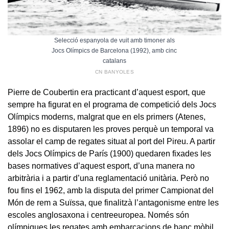
Selecció espanyola de vuit amb timoner als
Jocs Olímpics de Barcelona (1992), amb cinc
catalans
CN BANYOLES
Pierre de Coubertin era practicant d’aquest esport, que
sempre ha figurat en el programa de competició dels Jocs
Olímpics moderns, malgrat que en els primers (Atenes,
1896) no es disputaren les proves perquè un temporal va
assolar el camp de regates situat al port del Pireu. A partir
dels Jocs Olímpics de París (1900) quedaren fixades les
bases normatives d’aquest esport, d’una manera no
arbitrària i a partir d’una reglamentació unitària. Però no
fou fins el 1962, amb la disputa del primer Campionat del
Món de rem a Suïssa, que finalitzà l’antagonisme entre les
escoles anglosaxona i centreeuropea. Només són
olímpiques les regates amb embarcacions de banc mòbil,