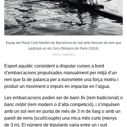
Equip del Reial Club Marítim de Barcelona de vuit amb timoner de rem que
participà en els Jocs Olímpics de París (1924)
ARXIU OMEDES
Esport aquàtic consistent a disputar curses a bord
d’embarcacions propulsades manualment per mitjà d’un
rem que fa de palanca per a transmetre una força motriu i
produir un moviment o impuls en impactar en l’aigua.
Les embarcacions poden ser de
banc fix
(rem tradicional) o
banc mòbil
(rem modern o d’alta competició), i s’impulsen
amb un sol rem en punta de més de 3 m de llarg o amb un
parell de rems (scull/couple) una mica més curts (menys
de 3 m). El número de tripulants varia entre un i vuit