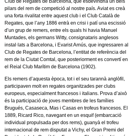
Club de Regates de Barcelona, que esdevindria un dels
pilars del rem de competició al nostre país. Aviat es creà
una forta rivalitat entre aquest club i el Club Català de
Regates, que l’any 1886 entrà en crisi i patí una escissió
d’un grup de remers, entre els quals hi havia Manuel
Muntades, els germans Witty, consignataris anglesos
instal·lats a Barcelona, i Evarist Arnús, que ingressaren al
Club de Regates de Barcelona, l’entitat de referència del
rem de la Ciutat Comtal, que posteriorment es convertí en
el Reial Club Marítim de Barcelona (1902).
Els remers d’aquesta època, tot i el seu tarannà anglòfil,
participaven molt en regates organitzades per clubs
europeus, especialment francesos i italians. Prova d’això
és la participació de joves membres de les famílies
Brugués, Casaseca, Mas i Casas en trofeus francesos. El
1889, Ricard Rico, navegant en un esquif (embarcació
individual propulsada per dos rems), guanyà el trofeu
internacional de rem disputat a Vichy, el Gran Premi del