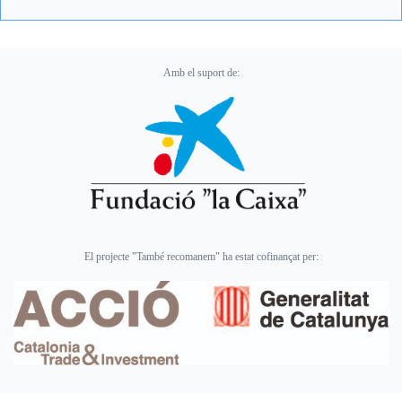
Amb el suport de:
El projecte "També recomanem" ha estat cofinançat per: