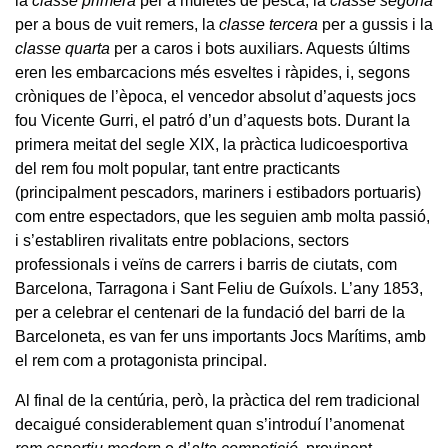
la
classe primera
per a muletes de pesca, la
classe segona
per a bous de vuit remers, la
classe tercera
per a gussis i la
classe quarta
per a caros i bots auxiliars. Aquests últims
eren les embarcacions més esveltes i ràpides, i, segons
cròniques de l’època, el vencedor absolut d’aquests jocs
fou Vicente Gurri, el patró d’un d’aquests bots. Durant la
primera meitat del segle XIX, la pràctica ludicoesportiva
del rem fou molt popular, tant entre practicants
(principalment pescadors, mariners i estibadors portuaris)
com entre espectadors, que les seguien amb molta passió,
i s’establiren rivalitats entre poblacions, sectors
professionals i veïns de carrers i barris de ciutats, com
Barcelona, Tarragona i Sant Feliu de Guíxols. L’any 1853,
per a celebrar el centenari de la fundació del barri de la
Barceloneta, es van fer uns importants Jocs Marítims, amb
el rem com a protagonista principal.
Al final de la centúria, però, la pràctica del rem tradicional
decaigué considerablement quan s’introduí l’anomenat