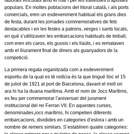
laborals vinculats amb el mar i per les travesses d’apostes
populars. En moltes poblacions del litoral català, i als ports
comercials, eren un esdeveniment habitual els grans dies
de festa, durant les jornades commemoratives de fets
destacables i en les festes a patrons, verges i sants locals,
en què s’utilitzaven les embarcacions habituals de treball,
com eren els caros, els gussis i els llaüts, i es remataven
amb el lliurament final de diners als guanyadors de la
competició.
La primera regata organitzada com a esdeveniment
esportiu de la qual es té notícia és la que tingué lloc el 15
de juliol de 1921 al port de Barcelona, davant el moll on
ara hi ha la duana marítima. Amb el nom de Jocs Marítims,
es feu per commemorar l'aniversari del jurament
institucional del rei Ferran VII. En aquestes curses,
denominades
jocs marítims
, hi competien diferents
embarcacions, dividides en categories d’eslora i amb un
nombre de remers similars. S’establiren quatre categories: