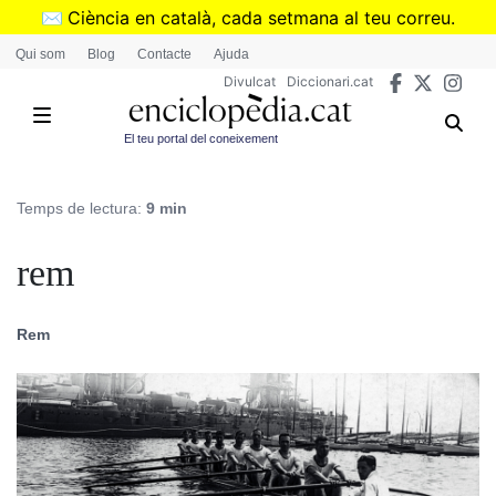
Vés
✉️
Ciència en català, cada setmana al teu correu.
al
➜
Subscriu-te al butlletí de Divulcat
.
Qui som
Blog
Contacte
Ajuda
contingut
Divulcat
Diccionari.cat
El teu portal del coneixement
Temps de lectura:
9 min
rem
Rem