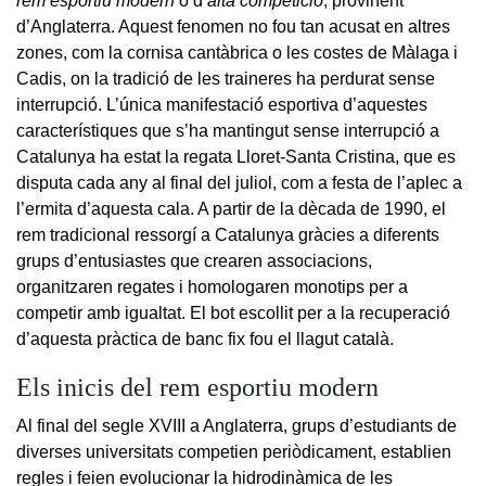
rem esportiu modern
o d’
alta competició
, provinent
d’Anglaterra. Aquest fenomen no fou tan acusat en altres
zones, com la cornisa cantàbrica o les costes de Màlaga i
Cadis, on la tradició de les traineres ha perdurat sense
interrupció. L’única manifestació esportiva d’aquestes
característiques que s’ha mantingut sense interrupció a
Catalunya ha estat la regata Lloret-Santa Cristina, que es
disputa cada any al final del juliol, com a festa de l’aplec a
l’ermita d’aquesta cala. A partir de la dècada de 1990, el
rem tradicional ressorgí a Catalunya gràcies a diferents
grups d’entusiastes que crearen associacions,
organitzaren regates i homologaren monotips per a
competir amb igualtat. El bot escollit per a la recuperació
d’aquesta pràctica de banc fix fou el llagut català.
Els inicis del rem esportiu modern
Al final del segle XVIII a Anglaterra, grups d’estudiants de
diverses universitats competien periòdicament, establien
regles i feien evolucionar la hidrodinàmica de les