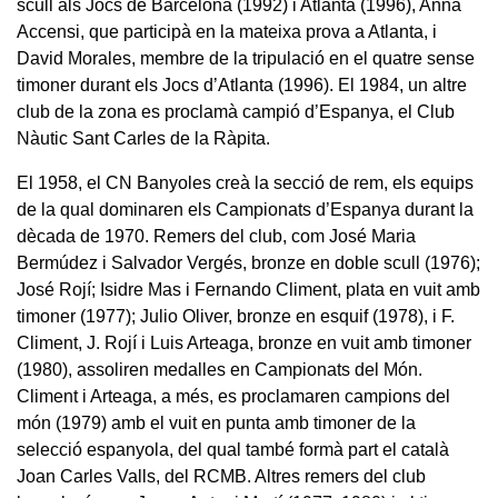
scull als Jocs de Barcelona (1992) i Atlanta (1996), Anna
Accensi, que participà en la mateixa prova a Atlanta, i
David Morales, membre de la tripulació en el quatre sense
timoner durant els Jocs d’Atlanta (1996). El 1984, un altre
club de la zona es proclamà campió d’Espanya, el Club
Nàutic Sant Carles de la Ràpita.
El 1958, el CN Banyoles creà la secció de rem, els equips
de la qual dominaren els Campionats d’Espanya durant la
dècada de 1970. Remers del club, com José Maria
Bermúdez i Salvador Vergés, bronze en doble scull (1976);
José Rojí; Isidre Mas i Fernando Climent, plata en vuit amb
timoner (1977); Julio Oliver, bronze en esquif (1978), i F.
Climent, J. Rojí i Luis Arteaga, bronze en vuit amb timoner
(1980), assoliren medalles en Campionats del Món.
Climent i Arteaga, a més, es proclamaren campions del
món (1979) amb el vuit en punta amb timoner de la
selecció espanyola, del qual també formà part el català
Joan Carles Valls, del RCMB. Altres remers del club