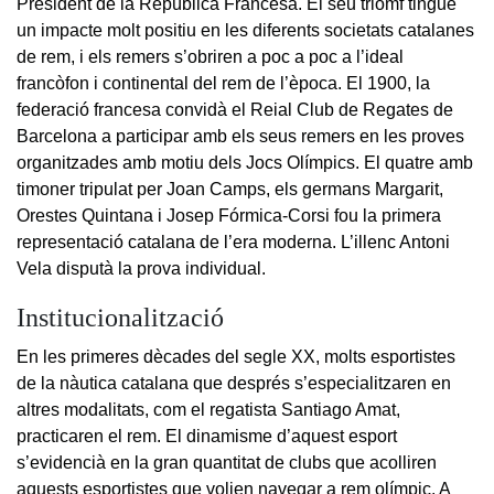
President de la República Francesa. El seu triomf tingué
un impacte molt positiu en les diferents societats catalanes
de rem, i els remers s’obriren a poc a poc a l’ideal
francòfon i continental del rem de l’època. El 1900, la
federació francesa convidà el Reial Club de Regates de
Barcelona a participar amb els seus remers en les proves
organitzades amb motiu dels Jocs Olímpics. El quatre amb
timoner tripulat per Joan Camps, els germans Margarit,
Orestes Quintana i Josep Fórmica-Corsi fou la primera
representació catalana de l’era moderna. L’illenc Antoni
Vela disputà la prova individual.
Institucionalització
En les primeres dècades del segle XX, molts esportistes
de la nàutica catalana que després s’especialitzaren en
altres modalitats, com el regatista Santiago Amat,
practicaren el rem. El dinamisme d’aquest esport
s’evidencià en la gran quantitat de clubs que acolliren
aquests esportistes que volien navegar a rem olímpic. A