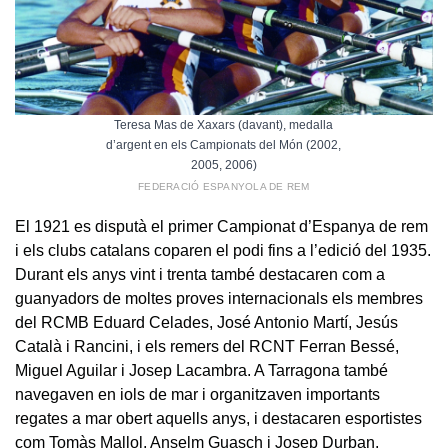
Teresa Mas de Xaxars (davant), medalla
d’argent en els Campionats del Món (2002,
2005, 2006)
FEDERACIÓ ESPANYOLA DE REM
El 1921 es disputà el primer Campionat d’Espanya de rem
i els clubs catalans coparen el podi fins a l’edició del 1935.
Durant els anys vint i trenta també destacaren com a
guanyadors de moltes proves internacionals els membres
del RCMB Eduard Celades, José Antonio Martí, Jesús
Català i Rancini, i els remers del RCNT Ferran Bessé,
Miguel Aguilar i Josep Lacambra. A Tarragona també
navegaven en iols de mar i organitzaven importants
regates a mar obert aquells anys, i destacaren esportistes
com Tomàs Mallol, Anselm Guasch i Josep Durban.