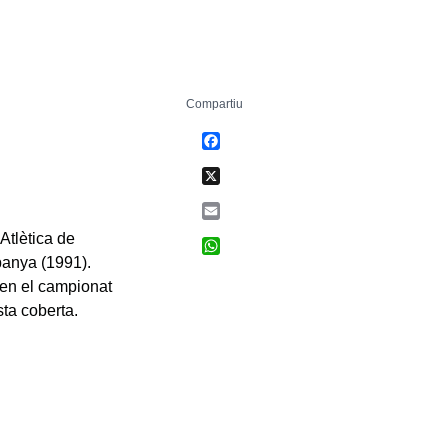
Compartiu
Facebook
X
Email
 Atlètica de
WhatsApp
anya (1991).
 en el campionat
sta coberta.