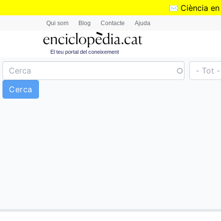
✉️
Ciència en
Qui som
Blog
Contacte
Ajuda
El teu portal del coneixement