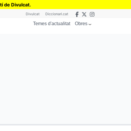
tí de Divulcat
.
Divulcat
Diccionari.cat
Obres
Temes d'actualitat