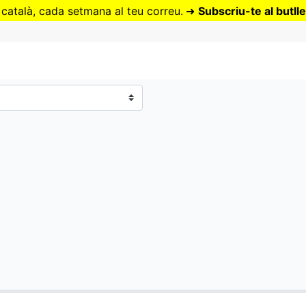
Vés
 català, cada setmana al teu correu.
➜
Subscriu-te al butlle
al
contingut