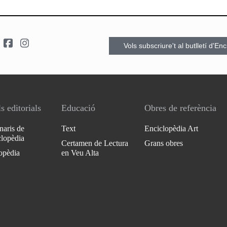
Vols subscriure't al butlletí d'En
s editorials
Educació
Obres de referència
naris de
Text
Enciclopèdia Art
clopèdia
Certamen de Lectura
Grans obres
opèdia
en Veu Alta