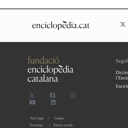
Segell
Diccio
l`Enci
Encicl
Avís legal
Galetes
Privacitat
|
Xarxes socials