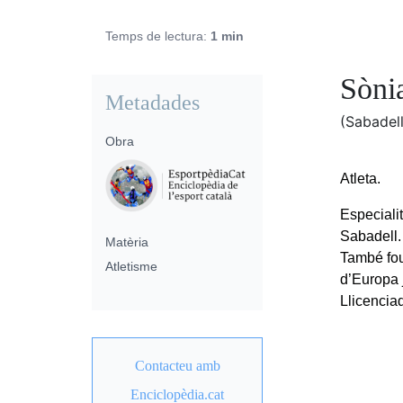
Temps de lectura:
1 min
Sòni
Metadades
(Sabadell
Obra
Atleta.
Especialit
Sabadell.
Matèria
També fou
Atletisme
d’Europa 
Llicenciad
Contacteu amb
Enciclopèdia.cat