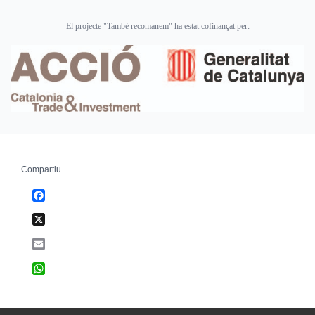
El projecte "També recomanem" ha estat cofinançat per:
Compartiu
Facebook
X
Email
WhatsApp