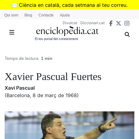
Vés
✉️
Ciència en català, cada setmana al teu correu.
al
➜
Subscriu-te al butlletí de Divulcat
.
Qui som
Blog
Contacte
Ajuda
contingut
Divulcat
Diccionari.cat
El teu portal del coneixement
Temps de lectura:
1 min
Xavier Pascual Fuertes
Xavi Pascual
(Barcelona, 8 de març de 1968)