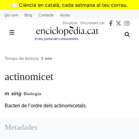
Vés
✉️
Ciència en català, cada setmana al teu correu.
al
➜
Subscriu-te al butlletí de Divulcat
.
Qui som
Blog
Contacte
Ajuda
contingut
Divulcat
Diccionari.cat
El teu portal del coneixement
Temps de lectura:
1 min
actinomicet
m
sing
Biologia
Bacteri de l’ordre dels actinomicetals.
Metadades