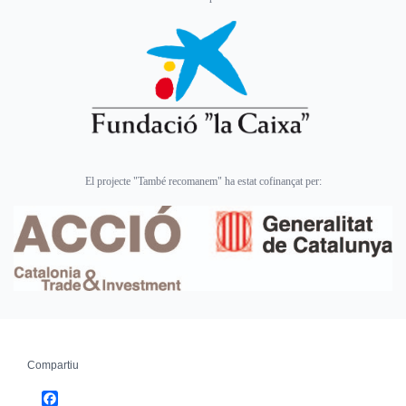
El projecte "També recomanem" ha estat cofinançat per:
Compartiu
Facebook