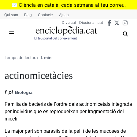
Vés
✉️
Ciència en català, cada setmana al teu correu.
al
➜
Subscriu-te al butlletí de Divulcat
.
Qui som
Blog
Contacte
Ajuda
contingut
Divulcat
Diccionari.cat
El teu portal del coneixement
Temps de lectura:
1 min
actinomicetàcies
f
pl
Biologia
Família de bacteris de l’ordre dels actinomicetals integrada
per individus que es reprodueixen per fragmentació del
miceli.
La major part són paràsits de la pell i de les mucoses de