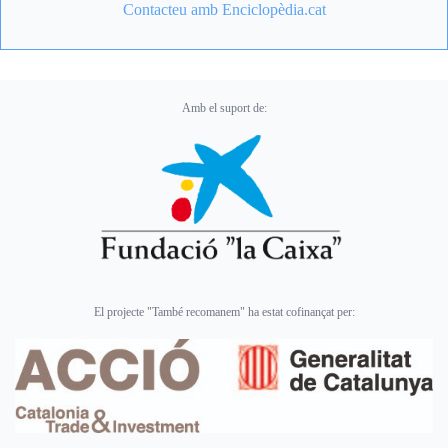
Contacteu amb Enciclopèdia.cat
Amb el suport de:
El projecte "També recomanem" ha estat cofinançat per: