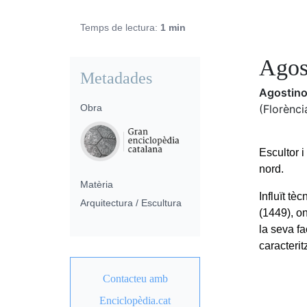
Temps de lectura:
1 min
Agos
Metadades
Agostino
Obra
(Florènci
Escultor i
nord.
Matèria
Influït t
Arquitectura / Escultura
(1449), on
la seva fa
caracterit
Contacteu amb
Enciclopèdia.cat