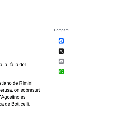
Compartiu
Facebook
X
Email
 la Itàlia del
WhatsApp
estiano de Rímini
Perusa, on sobresurt
 d’Agostino es
a de Botticelli.