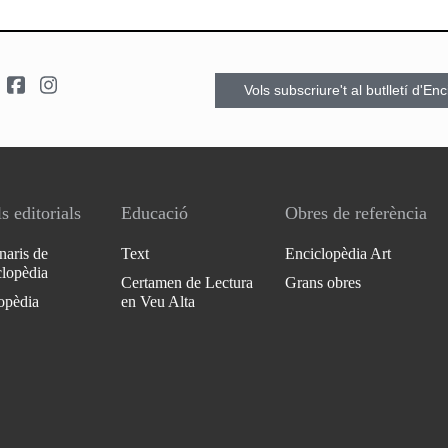
Vols subscriure't al butlletí d'En
s editorials
Educació
Obres de referència
naris de
Text
Enciclopèdia Art
clopèdia
Certamen de Lectura
Grans obres
opèdia
en Veu Alta