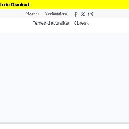
tí de Divulcat
.
Divulcat
Diccionari.cat
Obres
Temes d'actualitat