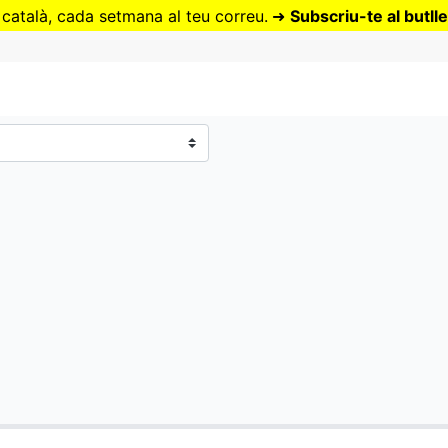
Vés
 català, cada setmana al teu correu.
➜
Subscriu-te al butlle
al
contingut