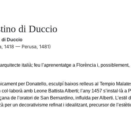
tino di Duccio
 di Duccio
a, 1418 — Perusa, 1481)
 arquitecte italià; feu l’aprenentatge a Florència i, possiblement, a
ècnicament per Donatello, esculpí baixos relleus al Tempio Malat
 col·laborà amb Leone Battista Alberti; l’any 1457 s’instal·là a 
çana de l’oratori de San Bernardino, influïda per Alberti. L’estil
zà per un decorativisme refinat i idealitzant, precursor de l’estètic