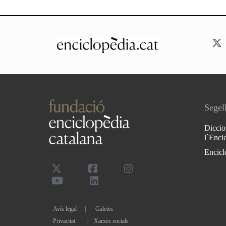
Segell
Diccio
l`Enci
Encicl
Avís legal
Galetes
Privacitat
|
Xarxes socials