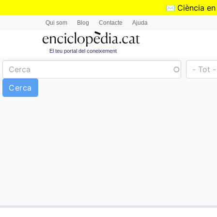
✉️
Ciència en
Qui som
Blog
Contacte
Ajuda
El teu portal del coneixement