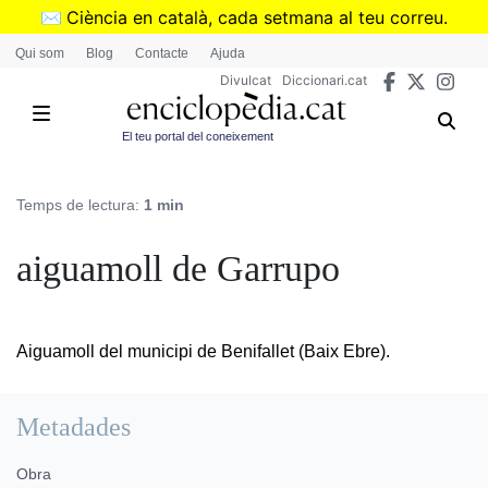
Vés
✉️
Ciència en català, cada setmana al teu correu.
al
➜
Subscriu-te al butlletí de Divulcat
.
Qui som
Blog
Contacte
Ajuda
contingut
Divulcat
Diccionari.cat
El teu portal del coneixement
Temps de lectura:
1 min
aiguamoll de Garrupo
Aiguamoll del municipi de Benifallet (Baix Ebre).
Metadades
Obra