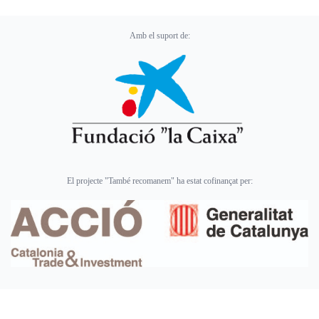
Amb el suport de:
El projecte "També recomanem" ha estat cofinançat per: