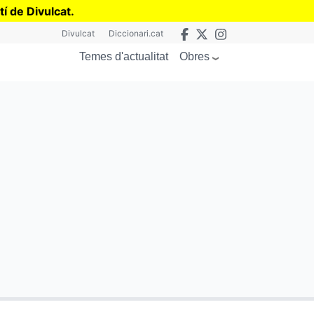
tí de Divulcat
.
Divulcat
Diccionari.cat
Obres
Temes d'actualitat