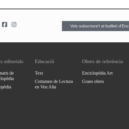
Vols subscriure't al butlletí d'En
s editorials
Educació
Obres de referència
naris de
Text
Enciclopèdia Art
clopèdia
Certamen de Lectura
Grans obres
opèdia
en Veu Alta