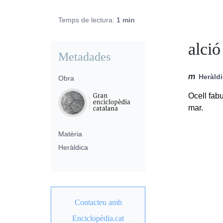
Temps de lectura:
1 min
alció
Metadades
m
Heràld
Obra
Ocell fabu
mar.
Matèria
Heràldica
Contacteu amb
Enciclopèdia.cat