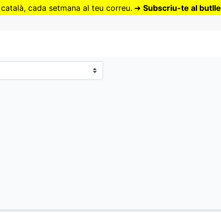
Vés
 català, cada setmana al teu correu.
➜
Subscriu-te al butlle
al
contingut