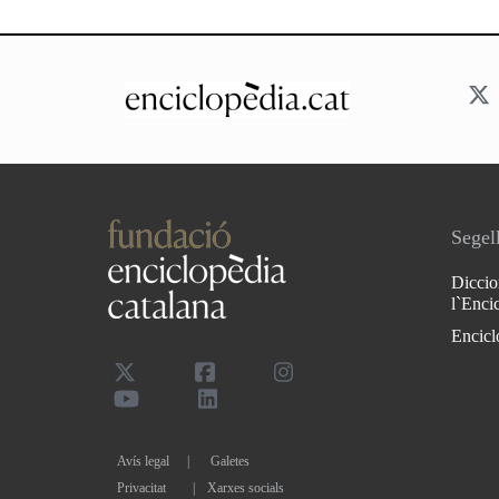
Segell
Diccio
l`Enci
Encicl
Avís legal
Galetes
Privacitat
|
Xarxes socials