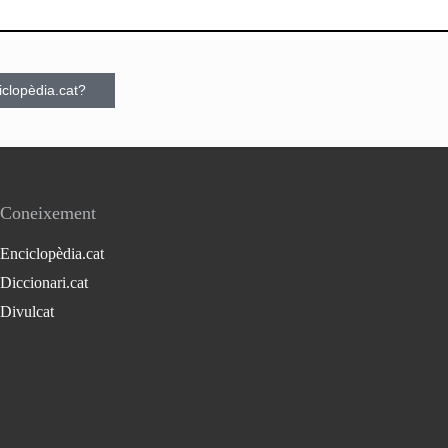
ciclopèdia.cat?
Coneixement
Enciclopèdia.cat
Diccionari.cat
Divulcat