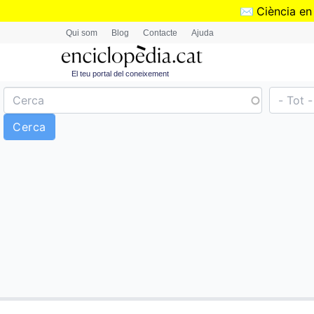
✉️
Ciència en
Qui som
Blog
Contacte
Ajuda
El teu portal del coneixement