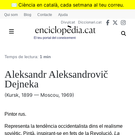
Vés
✉️
Ciència en català, cada setmana al teu correu.
al
➜
Subscriu-te al butlletí de Divulcat
.
Qui som
Blog
Contacte
Ajuda
contingut
Divulcat
Diccionari.cat
El teu portal del coneixement
Temps de lectura:
1 min
Aleksandr Aleksandrovič
Dejneka
(Kursk, 1899 — Moscou, 1969)
Pintor rus.
Representa la tendència occidentalista dins el realisme
soviètic. Pintà, inspirant-se en fets de la Revolució,
La