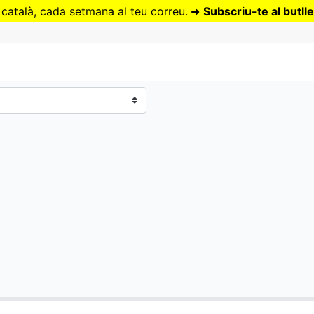
Vés
 català, cada setmana al teu correu.
➜
Subscriu-te al butlle
al
contingut