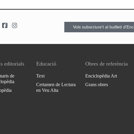
Vols subscriure't al butlletí d'En
s editorials
Educació
Obres de referència
naris de
Text
Enciclopèdia Art
clopèdia
Certamen de Lectura
Grans obres
opèdia
en Veu Alta