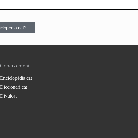
ciclopèdia.cat?
Coneixement
Enciclopèdia.cat
Diccionari.cat
Divulcat