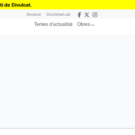
tí de Divulcat
.
Divulcat
Diccionari.cat
Obres
Temes d'actualitat