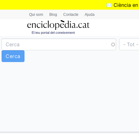
✉️
Ciència en
Qui som
Blog
Contacte
Ajuda
El teu portal del coneixement