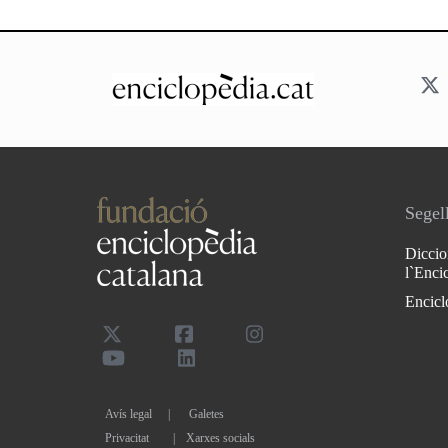
Segell
Diccio
l`Enci
Encicl
Avís legal
Galetes
Privacitat
|
Xarxes socials