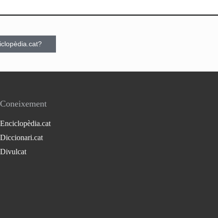
ciclopèdia.cat?
Coneixement
Enciclopèdia.cat
Diccionari.cat
Divulcat