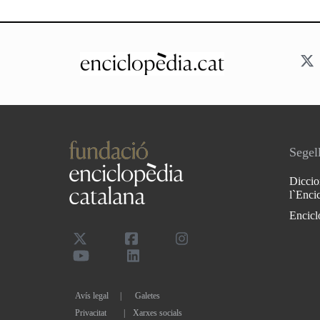
Segell
Diccio
l`Enci
Encicl
Avís legal
Galetes
Privacitat
|
Xarxes socials