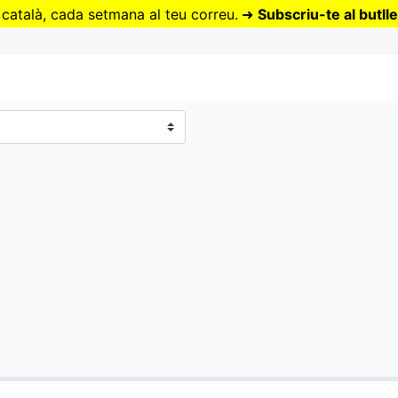
Vés
 català, cada setmana al teu correu.
➜
Subscriu-te al butlle
al
contingut