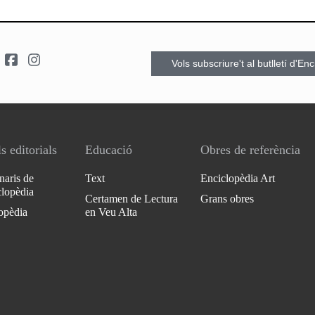
Vols subscriure't al butlletí d'En
s editorials
Educació
Obres de referència
naris de
Text
Enciclopèdia Art
clopèdia
Certamen de Lectura
Grans obres
opèdia
en Veu Alta