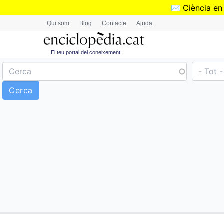
✉️
Ciència en
Qui som
Blog
Contacte
Ajuda
El teu portal del coneixement