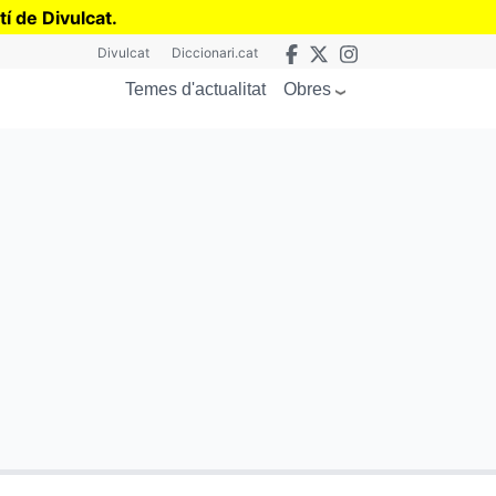
tí de Divulcat
.
Divulcat
Diccionari.cat
Obres
Temes d'actualitat