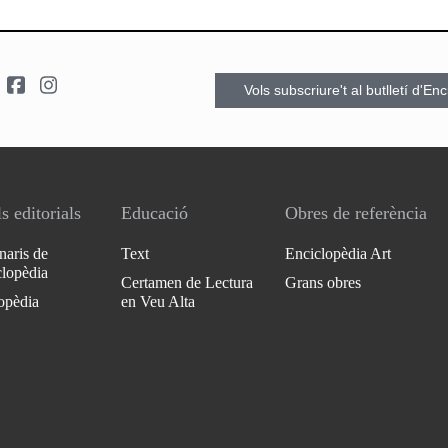
Vols subscriure't al butlletí d'En
s editorials
Educació
Obres de referència
naris de
Text
Enciclopèdia Art
clopèdia
Certamen de Lectura
Grans obres
opèdia
en Veu Alta