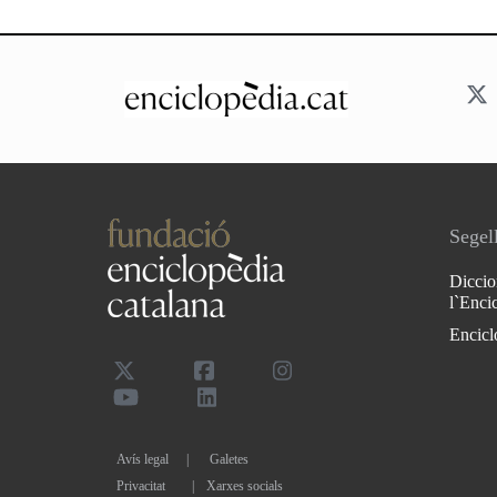
Segell
Diccio
l`Enci
Encicl
Avís legal
Galetes
Privacitat
|
Xarxes socials