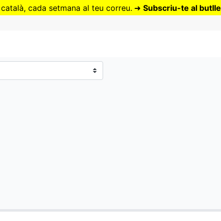
Vés
 català, cada setmana al teu correu.
➜
Subscriu-te al butlle
al
contingut