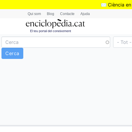
✉️
Ciència en
Qui som
Blog
Contacte
Ajuda
El teu portal del coneixement