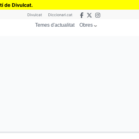
tí de Divulcat
.
Divulcat
Diccionari.cat
Obres
Temes d'actualitat