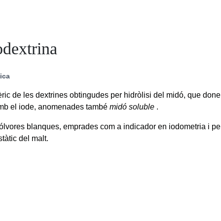
odextrina
ica
ic de les dextrines obtingudes per hidròlisi del midó, que done
amb el iode, anomenades també
midó soluble
.
lvores blanques, emprades com a indicador en iodometria i per
tàtic del malt.