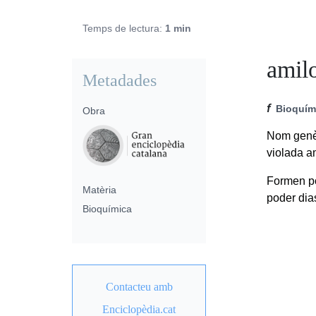
Temps de lectura:
1 min
amil
Metadades
f
Bioquím
Obra
Nom genèr
violada 
Formen pó
Matèria
poder dias
Bioquímica
Contacteu amb
Enciclopèdia.cat