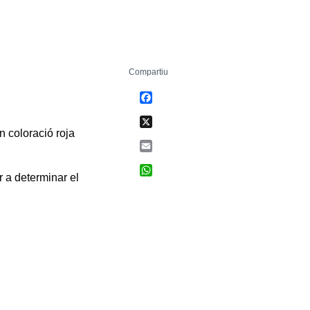
Compartiu
Facebook
X
n coloració roja
Email
WhatsApp
 a determinar el