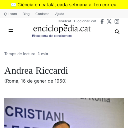
Vés
✉️
Ciència en català, cada setmana al teu correu.
al
➜
Subscriu-te al butlletí de Divulcat
.
Qui som
Blog
Contacte
Ajuda
contingut
Divulcat
Diccionari.cat
El teu portal del coneixement
Temps de lectura:
1 min
Andrea Riccardi
(Roma, 16 de gener de 1950)