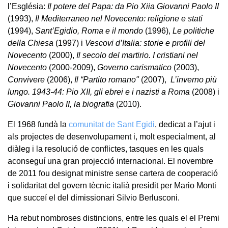
l’Església:
Il potere del Papa: da Pio Xiia Giovanni Paolo II
(1993),
Il Mediterraneo nel Novecento: religione e stati
(1994),
Sant’Egidio, Roma e il mondo
(1996),
Le politiche
della Chiesa
(1997) i
Vescovi d’Italia: storie e profili del
Novecento
(2000),
Il secolo del martirio. I cristiani nel
Novecento
(2000-2009),
Governo carismatico
(2003),
Convivere
(2006),
Il “Partito romano"
(2007),
L’inverno più
lungo. 1943-44: Pio XII, gli ebrei e i nazisti a Roma
(2008) i
Giovanni Paolo II, la biografia
(2010).
El 1968 fundà la
comunitat de Sant Egidi
, dedicat a l’ajut i
als projectes de desenvolupament i, molt especialment, al
diàleg i la resolució de conflictes, tasques en les quals
aconseguí una gran projecció internacional. El novembre
de 2011 fou designat ministre sense cartera de cooperació
i solidaritat del govern tècnic italià presidit per Mario Monti
que succeí el del dimissionari Silvio Berlusconi.
Ha rebut nombroses distincions, entre les quals el el Premi