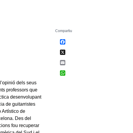
Compartiu
Facebook
X
Email
WhatsApp
l’opinió dels seus
ents professors que
àctica desenvolupant
ia de guitarristes
 Artístico de
celona. Des del
cions fou recuperar
Amèrica del Sud i el