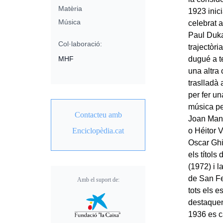
Matèria
1923 inic
Música
celebrat a
Paul Duka
Col·laboració:
trajectòri
MHF
dugué a t
una altra 
traslladà
per fer un
música pe
Contacteu amb
Joan Mané
Enciclopèdia.cat
o Héitor 
Oscar Ghi
els títols
(1972) i 
de San Fe
Amb el suport de:
tots els 
destaquen 
1936 es c