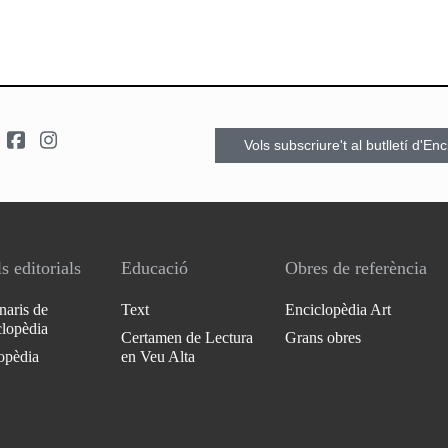
Vols subscriure't al butlletí d'En
s editorials
Educació
Obres de referència
naris de
Text
Enciclopèdia Art
clopèdia
Certamen de Lectura
Grans obres
opèdia
en Veu Alta