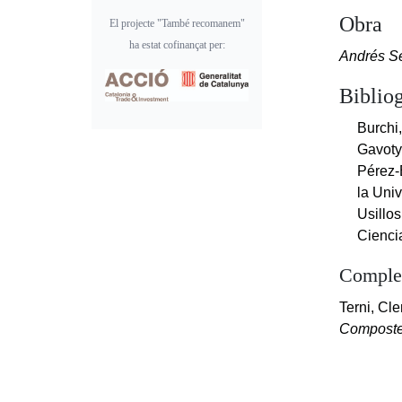
Obra
El projecte "També recomanem"
ha estat cofinançat per:
Andrés Se
Bibliog
Burchi,
Gavoty
Pérez-
la Uni
Usillos
Cienci
Complem
Terni, Cl
Composte