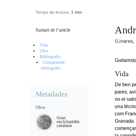
Temps de lectura:
1 min
Andr
Sumari de l’article
(Linares,
Vida
Obra
Bibliografia
Guitarrist
Complement
bibliogràfic
Vida
De ben pet
pares, av
Metadades
no el sat
una tècnic
Obra
com Franc
Granada. 
començame
la conside