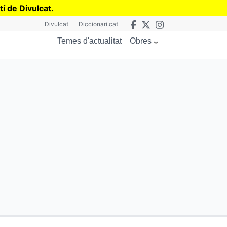
tí de Divulcat
.
Divulcat
Diccionari.cat
Obres
Temes d'actualitat