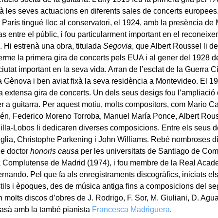
ià les seves actuacions en diferents sales de concerts europees.
 París tingué lloc al conservatori, el 1924, amb la presència de
s entre el públic, i fou particularment important en el reconeix
a. Hi estrenà una obra, titulada
Segovia
, que Albert Roussel li d
erme la primera gira de concerts pels EUA i al gener del 1928 
ciutat important en la seva vida. Arran de l’esclat de la Guerra 
 a Gènova i ben aviat fixà la seva residència a Montevideo. El 1
a extensa gira de concerts. Un dels seus desigs fou l’ampliació 
r a guitarra. Per aquest motiu, molts compositors, com Mario 
n, Federico Moreno Torroba, Manuel María Ponce, Albert Rous
Villa-Lobos li dedicaren diverses composicions. Entre els seus
glia, Christophe Parkening i John Williams. Rebé nombroses di
 de doctor
honoris causa
per les universitats de Santiago de Com
la Complutense de Madrid (1974), i fou membre de la Real Acad
rnando. Pel que fa als enregistraments discogràfics, iniciats el
estils i èpoques, des de música antiga fins a composicions del se
molts discos d’obres de J. Rodrigo, F. Sor, M. Giuliani, D. Agua
asà amb la també pianista
Francesca Madriguera
.