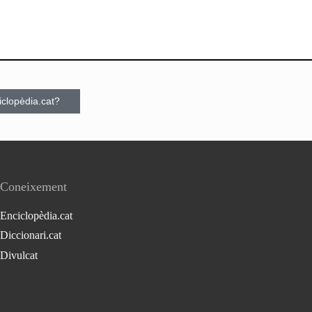
ciclopèdia.cat?
Coneixement
Enciclopèdia.cat
Diccionari.cat
Divulcat