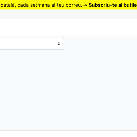
Vés
 català, cada setmana al teu correu.
➜
Subscriu-te al butlle
al
contingut