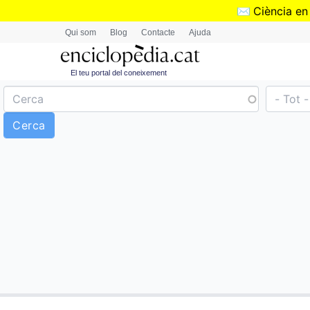
✉️
Ciència en
Qui som
Blog
Contacte
Ajuda
El teu portal del coneixement