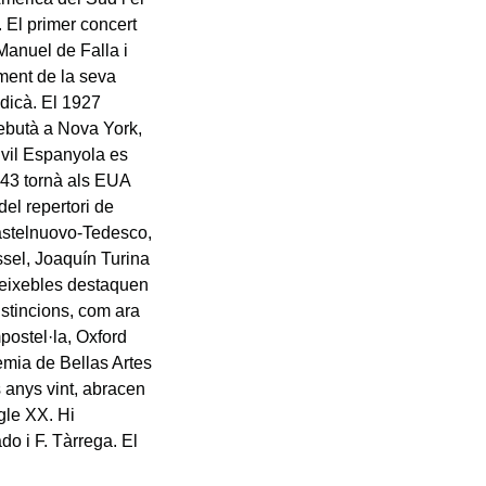
 El primer concert
 Manuel de Falla i
ement de la seva
edicà. El 1927
debutà a Nova York,
Civil Espanyola es
943 tornà als EUA
del repertori de
Castelnuovo-Tedesco,
sel, Joaquín Turina
 deixebles destaquen
stincions, com ara
postel·la, Oxford
emia de Bellas Artes
s anys vint, abracen
gle XX. Hi
do i F. Tàrrega. El