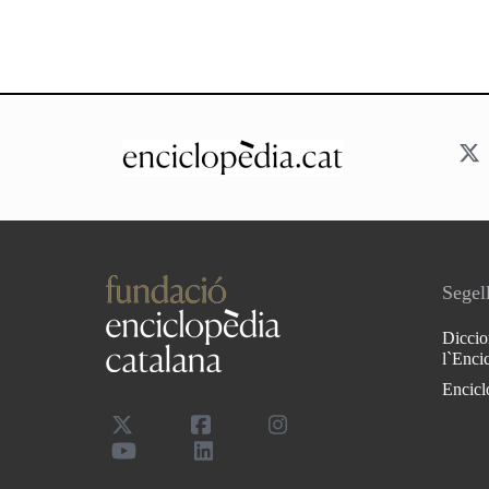
Segell
Diccio
l`Enci
Encicl