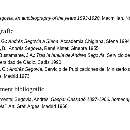
govia, an autobiography of the years 1893-1920
, Macmillan, 
rafia
 G.:
Andrés Segovia a Siena
, Accademia Chigiana, Siena 1994
, B.:
Andrés Segovia
, René Kister, Ginebra 1955
Bustamante, J.A.:
Tras la huella de Andrés Segovia
, Servicio d
versidad de Cádiz, Cadis 1990
, C.:
Andrés Segovia
, Servicio de Publicaciones del Ministerio
a, Madrid 1973
ent bibliogràfic
emente; Segovia, Andrés:
Gaspar Cassadó 1897-1966: homenaje
la"
, Art. Gráf. Arges, Madrid 1968