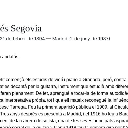
és Segovia
 21 de febrer de 1894 — Madrid, 2 de juny de 1987)
a andalús.
it començà els estudis de violí i piano a Granada, però, contra 
iat es decantà per la guitarra, instrument que estudià amb difer
isferen plenament. De fet, aprengué a tocar-la de forma autodid
a interpretativa pròpia, tot i que ell mateix reconegué la influènc
esc Tàrrega. Feu la primera aparició pública el 1909, al Círculo
Tres anys després es presentà a Madrid, i el 1916 ho feu a Bar
nt de la carrera de solista, una de les seves principals aspira
ració social de la guitarra. L’any 1919 feu la primera gira per l’