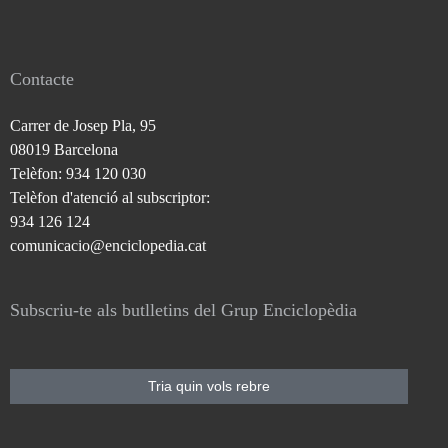
Contacte
Carrer de Josep Pla, 95
08019 Barcelona
Telèfon: 934 120 030
Telèfon d'atenció al subscriptor:
934 126 124
comunicacio@enciclopedia.cat
Subscriu-te als butlletins del Grup Enciclopèdia
Tria quin vols rebre