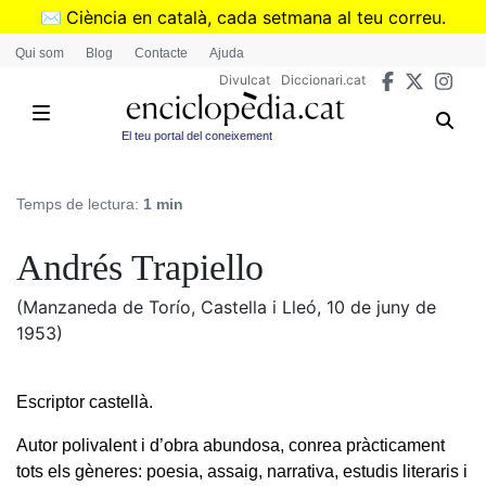
Vés
✉️
Ciència en català, cada setmana al teu correu.
al
➜
Subscriu-te al butlletí de Divulcat
.
Qui som
Blog
Contacte
Ajuda
contingut
Divulcat
Diccionari.cat
El teu portal del coneixement
Temps de lectura:
1 min
Andrés Trapiello
(Manzaneda de Torío, Castella i Lleó, 10 de juny de
1953)
Escriptor castellà.
Autor polivalent i d’obra abundosa, conrea pràcticament
tots els gèneres: poesia, assaig, narrativa, estudis literaris i