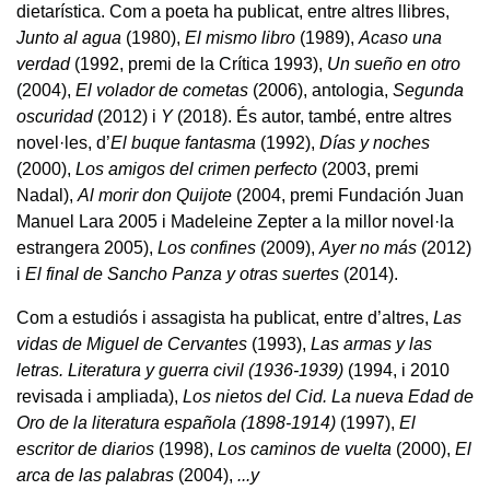
dietarística. Com a poeta ha publicat, entre altres llibres,
Junto al agua
(1980),
El mismo libro
(1989),
Acaso una
verdad
(1992, premi de la Crítica 1993),
Un sueño en otro
(2004),
El volador de cometas
(2006), antologia,
Segunda
oscuridad
(2012) i
Y
(2018). És autor, també, entre altres
novel·les, d’
El buque fantasma
(1992),
Días y noches
(2000),
Los amigos del crimen perfecto
(2003, premi
Nadal),
Al morir don Quijote
(2004, premi Fundación Juan
Manuel Lara 2005 i Madeleine Zepter a la millor novel·la
estrangera 2005),
Los confines
(2009),
Ayer no más
(2012)
i
El final de Sancho Panza y otras suertes
(2014).
Com a estudiós i assagista ha publicat, entre d’altres,
Las
vidas de Miguel de Cervantes
(1993),
Las armas y las
letras. Literatura y guerra civil (1936-1939)
(1994, i 2010
revisada i ampliada),
Los nietos del Cid. La nueva Edad de
Oro de la literatura española (1898-1914)
(1997),
El
escritor de diarios
(1998),
Los caminos de vuelta
(2000),
El
arca de las palabras
(2004),
...y