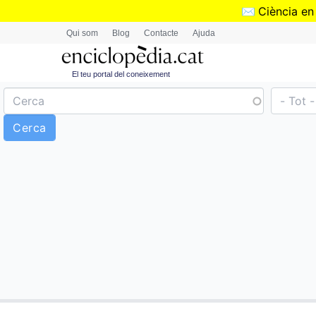
✉️
Ciència en
Qui som
Blog
Contacte
Ajuda
El teu portal del coneixement