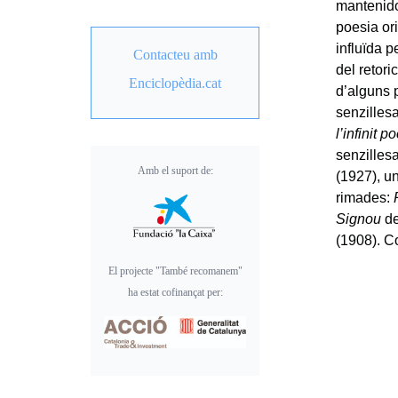
mantenido
poesia or
influïda 
Contacteu amb
del retor
Enciclopèdia.cat
d’alguns
senzilles
l’infinit 
senzilles
Amb el suport de:
(1927), un
rimades:
Signou
de
(1908). C
El projecte "També recomanem"
ha estat cofinançat per: