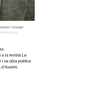
Navarro i Grauger
FOTOTECA.CAT
ses
i a la revista
La
i sa obra poètica
a d’Ausoni.