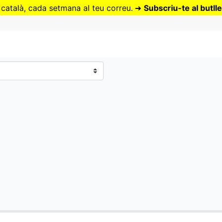
Vés
 català, cada setmana al teu correu.
➜
Subscriu-te al butlle
al
contingut