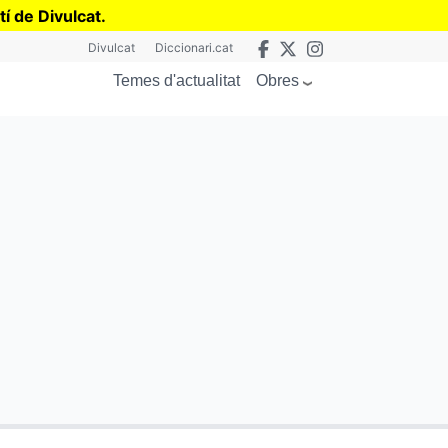
tí de Divulcat
.
Divulcat
Diccionari.cat
Obres
Temes d'actualitat