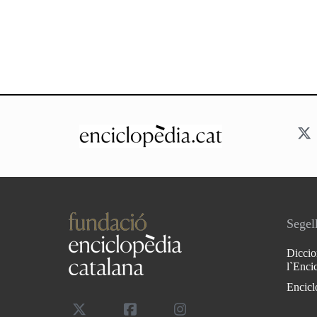
Segell
Diccio
l`Enci
Encicl