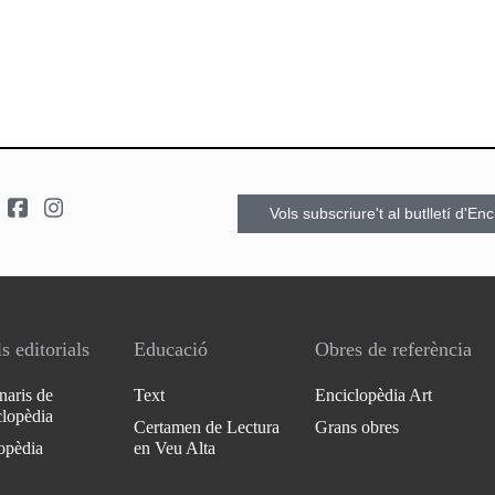
Vols subscriure't al butlletí d'En
s editorials
Educació
Obres de referència
naris de
Text
Enciclopèdia Art
clopèdia
Certamen de Lectura
Grans obres
opèdia
en Veu Alta