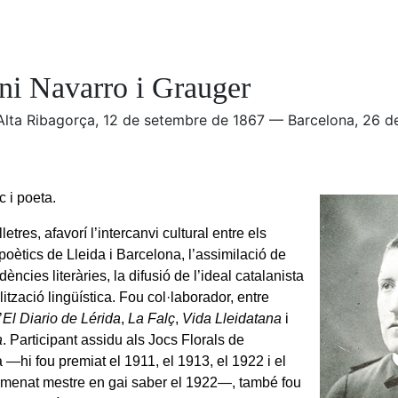
ni Navarro i Grauger
r, Alta Ribagorça, 12 de setembre de 1867 — Barcelona, 26 
c i poeta.
etres, afavorí l’intercanvi cultural entre els
poètics de Lleida i Barcelona, l’assimilació de
ències literàries, la difusió de l’ideal catalanista
lització lingüística. Fou col·laborador, entre
’
El Diario de Lérida
,
La Falç
,
Vida Lleidatana
i
a
. Participant assidu als Jocs Florals de
 —hi fou premiat el 1911, el 1913, el 1922 i el
omenat mestre en gai saber el 1922—, també fou