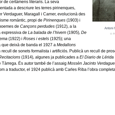
r de certàmens literaris. La seva
ientada a descriure les terres pirinenques,
per Verdaguer, Maragall i Carner, evolucionà des
icisme romàntic, propi de
Pirinenques
(1903) i
 poemes de
Cançons perdudes
(1912), a la
Antoni 
a expressiva de
La balada de l’hivern
(1905),
De
© 
poema
(1922) i
Roses i estels
(1925); una
a que deixà de banda el 1927 a
Medallons
 recull de sonets formalista i artificiós. Publicà un recull de pro
Recitacions
(1914), algunes ja publicades a
El Diario de Lérida
 Tàrrega. És autor també de l’assaig
Mossèn Jacinto Verdaguer 
om a traductor, el 1924 publicà amb Carles Riba l’obra complet