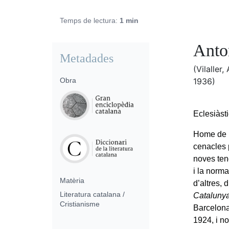
Temps de lectura:
1 min
Anto
Metadades
(Vilalle
Obra
1936)
Eclesiàsti
Home de ll
cenacles 
noves tend
i la norma
Matèria
d’altres, d
Literatura catalana /
Cataluny
Cristianisme
Barcelona
1924, i n