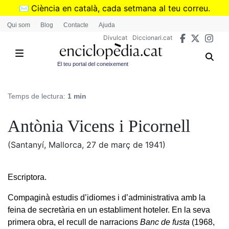
Vés
✉️
Ciència en català, cada setmana al teu correu.
al
➜
Subscriu-te al butlletí de Divulcat
.
Qui som
Blog
Contacte
Ajuda
contingut
Divulcat
Diccionari.cat
El teu portal del coneixement
Temps de lectura:
1 min
Antònia Vicens i Picornell
(Santanyí, Mallorca, 27 de març de 1941)
Escriptora.
Compaginà estudis d’idiomes i d’administrativa amb la
feina de secretària en un establiment hoteler. En la seva
primera obra, el recull de narracions
Banc de fusta
(1968,