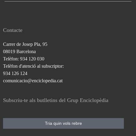
Contacte
Carrer de Josep Pla, 95
08019 Barcelona
Telèfon: 934 120 030
Telèfon d'atenció al subscriptor:
934 126 124
comunicacio@enciclopedia.cat
Subscriu-te als butlletins del Grup Enciclopèdia
Tria quin vols rebre