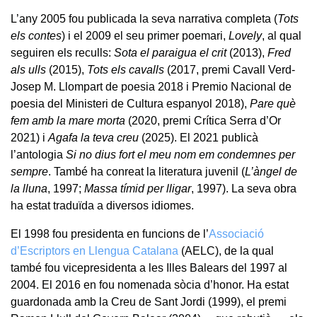
L’any 2005 fou publicada la seva narrativa completa (
Tots
els contes
) i el 2009 el seu primer poemari,
Lovely
, al qual
seguiren els reculls:
Sota el paraigua el crit
(2013),
Fred
als ulls
(2015),
Tots els cavalls
(2017, premi Cavall Verd-
Josep M. Llompart de poesia 2018 i Premio Nacional de
poesia del Ministeri de Cultura espanyol 2018),
Pare què
fem amb la mare morta
(2020, premi Crítica Serra d’Or
2021) i
Agafa la teva creu
(2025). El 2021 publicà
l’antologia
Si no dius fort el meu nom em condemnes per
sempre
. També ha conreat la literatura juvenil (
L’àngel de
la lluna
, 1997;
Massa tímid per lligar
, 1997). La seva obra
ha estat traduïda a diversos idiomes.
El 1998 fou presidenta en funcions de l’
Associació
d’Escriptors en Llengua Catalana
(AELC), de la qual
també fou vicepresidenta a les Illes Balears del 1997 al
2004. El 2016 en fou nomenada sòcia d’honor. Ha estat
guardonada amb la Creu de Sant Jordi (1999), el premi