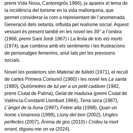
premi Vida Nova, Cantonigròs 1966), ja apareix el tema de
la incidència del turisme en la vida mallorquina, que
permet considerar-la com a representant de l’anomenada
Generació dels setanta, influïda pel realisme social. Aquest
vessant és present també en les novel·les
39° a l’ombra
(1968, premi Sant Jordi 1967) i
La festa de tots els morts
(1974), que combina amb els sentiments i les frustracions
de personatges femenins, anul·lats per les pressions
socials.
Novel·les posteriors són
Material de fulletó
(1971), el recull
de cartes
Primera Comunió
(1980) i les novel·les
La santa
(1980),
Quilòmetres de tul per a un petit cadàver
(1982,
premi Ciutat de Palma),
Gelat de maduixa
(premi Ciutat de
València-Constantí Llombart 1984),
Terra seca
(1987),
L’àngel de la lluna
(1997),
Febre alta
(1998),
Quan un
home s’enamora
(1998),
Lluny del tren
(2002),
Ungles
perfectes
(2007),
Ànima de gos
(2010) i
Crideu la mort
errant, digueu-me on va
(2024).