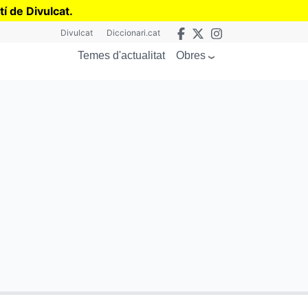
tí de Divulcat
.
Divulcat
Diccionari.cat
Obres
Temes d'actualitat