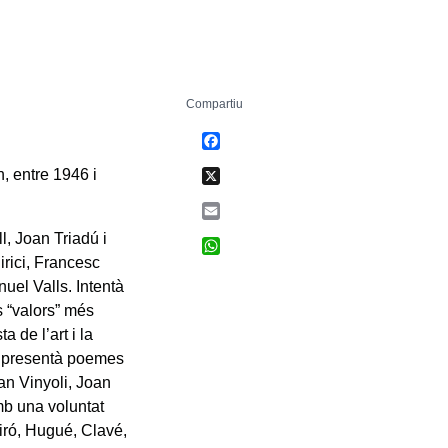
Compartiu
Facebook
X
n, entre 1946 i
Email
, Joan Triadú i
WhatsApp
irici, Francesc
uel Valls. Intentà
s “valors” més
 de l’art i la
xí, presentà poemes
an Vinyoli, Joan
Amb una voluntat
Miró, Hugué, Clavé,