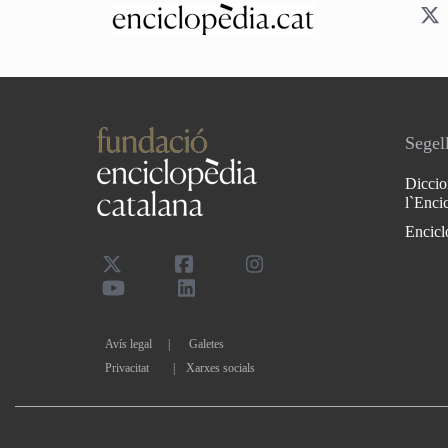
Segell
Diccio
l`Enci
Encicl
Avís legal
Galetes
Privacitat
|
Xarxes socials