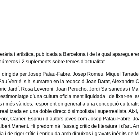
terària i artística, publicada a Barcelona i de la qual apareguere
números i 2 suplements sobre temes d’actualitat.
 dirigida per Josep Palau-Fabre, Josep Romeu, Miquel Tarradell
Pau Verrié, s’hi sumaren en la redacció Joan Barat, Alexandre C
nric Jardí, Rosa Leveroni, Joan Perucho, Jordi Sarsanedas i Man
estimoniatge d’una cultura oficialment liquidada i de fixar-ne le
 i més vàlides, responent en general a una concepció culturalista
, realitzada en una doble direcció simbolista i superrealista. Ai
Foix, Carner, Espriu i d’autors joves com Josep Palau-Fabre, Jo
lbert Manent. Hi predominà l’assaig crític de literatura i d’art. 
a i de rigor crític i enriquida amb dibuixos i gravats inèdits de 