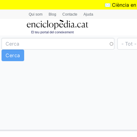
✉️
Ciència en
Qui som
Blog
Contacte
Ajuda
El teu portal del coneixement