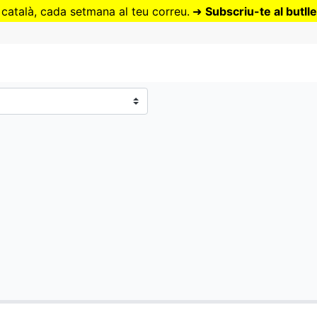
Vés
 català, cada setmana al teu correu.
➜
Subscriu-te al butlle
al
contingut