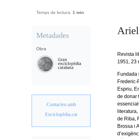
Temps de lectura:
1 min
Ariel
Metadades
Obra
Revista li
1951, 23 
Fundada i
Frederic-
Espriu, E
de donar t
essencials
Contacteu amb
literatura
Enciclopèdia.cat
de Riba, 
Brossa i A
d’exigènci