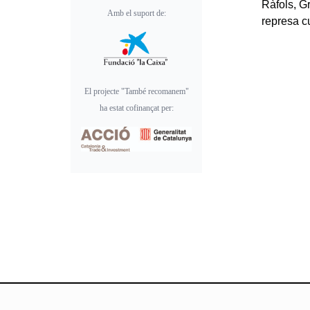
Ràfols, G
Amb el suport de:
represa cu
El projecte "També recomanem"
ha estat cofinançat per: