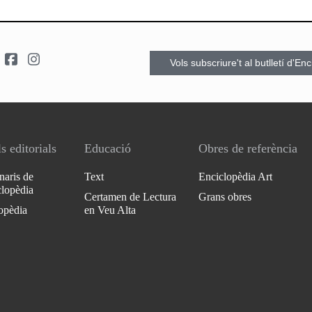
Vols subscriure't al butlletí d'En
s editorials
Educació
Obres de referència
naris de
Text
Enciclopèdia Art
clopèdia
Certamen de Lectura
Grans obres
opèdia
en Veu Alta