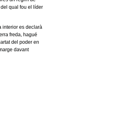
el qual fou el líder
a interior es declarà
uerra freda, hagué
partat del poder en
 marge davant