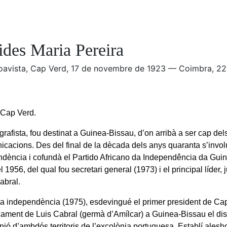
ides Maria Pereira
 Boavista, Cap Verd, 17 de novembre de 1923 — Coimbra, 2
e Cap Verd.
rafista, fou destinat a Guinea-Bissau, d’on arribà a ser cap del
icacions. Des del final de la dècada dels anys quaranta s’involuc
ndència i cofundà el Partido Africano da Independência da Gu
 1956, del qual fou secretari general (1973) i el principal líder
abral.
la independència (1975), esdevingué el primer president de Ca
cament de Luis Cabral (germà d’Amílcar) a Guinea-Bissau el dis
unió d’ambdós territoris de l’excolònia portuguesa. Establí ales