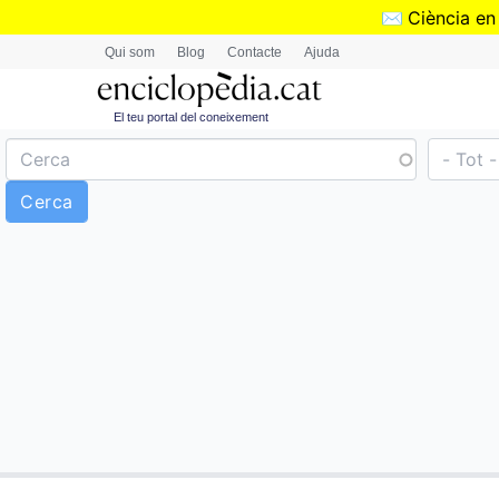
✉️
Ciència en
Qui som
Blog
Contacte
Ajuda
El teu portal del coneixement