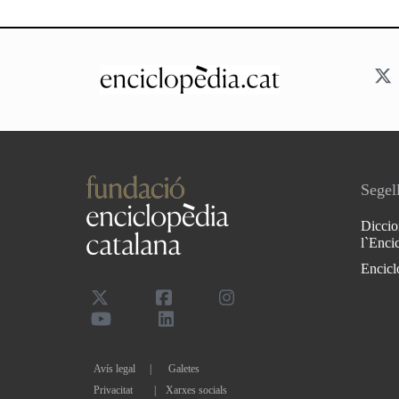
Segell
Diccio
l`Enci
Encicl
Avís legal
Galetes
Privacitat
|
Xarxes socials