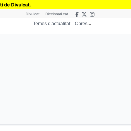
tí de Divulcat
.
Divulcat
Diccionari.cat
Obres
Temes d'actualitat