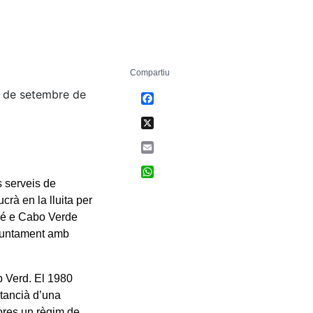
Compartiu
2 de setembre de
Facebook
X
Email
WhatsApp
s serveis de
rà en la lluita per
iné e Cabo Verde
, juntament amb
p Verd. El 1980
tancià d’una
hores un règim de