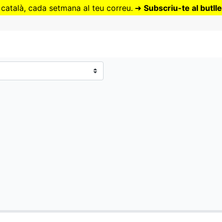
Vés
 català, cada setmana al teu correu.
➜
Subscriu-te al butlle
al
contingut