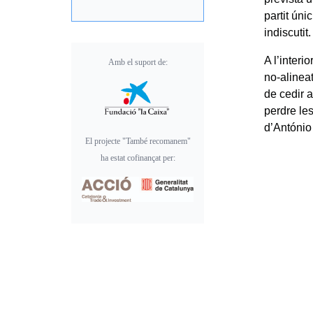
partit úni
indiscutit.
A l’interi
Amb el suport de:
no-alineat
de cedir a
perdre le
d’António
El projecte "També recomanem"
ha estat cofinançat per: