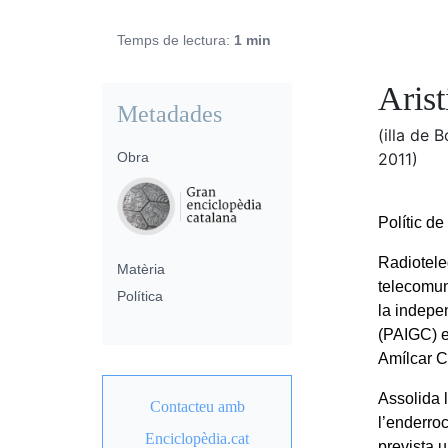
Temps de lectura:
1 min
Arist
Metadades
(illa de
Obra
2011)
Polític d
Radioteleg
Matèria
telecomun
Política
la indepe
(PAIGC) el
Amílcar C
Assolida 
Contacteu amb
l’enderro
Enciclopèdia.cat
prevista 