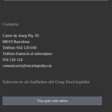
Contacte
Carrer de Josep Pla, 95
08019 Barcelona
Telèfon: 934 120 030
Telèfon d'atenció al subscriptor:
934 126 124
comunicacio@enciclopedia.cat
Subscriu-te als butlletins del Grup Enciclopèdia
Tria quin vols rebre