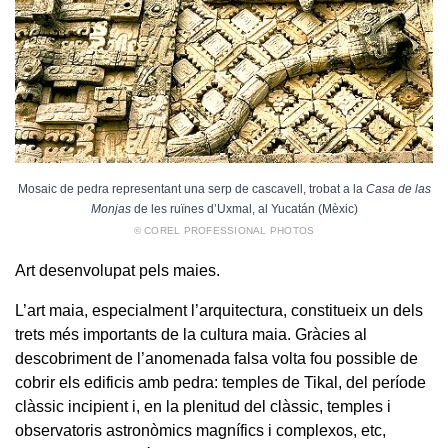
Mosaic de pedra representant una serp de cascavell, trobat a la
Casa de las
Monjas
de les ruïnes d’Uxmal, al Yucatán (Mèxic)
© COREL PROFESSIONAL PHOTOS
Art desenvolupat pels maies.
L’art maia, especialment l’arquitectura, constitueix un dels
trets més importants de la cultura maia. Gràcies al
descobriment de l’anomenada falsa volta fou possible de
cobrir els edificis amb pedra: temples de Tikal, del període
clàssic incipient i, en la plenitud del clàssic, temples i
observatoris astronòmics magnífics i complexos, etc,