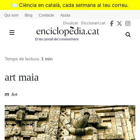
Vés
✉️
Ciència en català, cada setmana al teu correu.
al
➜
Subscriu-te al butlletí de Divulcat
.
Qui som
Blog
Contacte
Ajuda
contingut
Divulcat
Diccionari.cat
El teu portal del coneixement
Temps de lectura:
1 min
art maia
m
Art