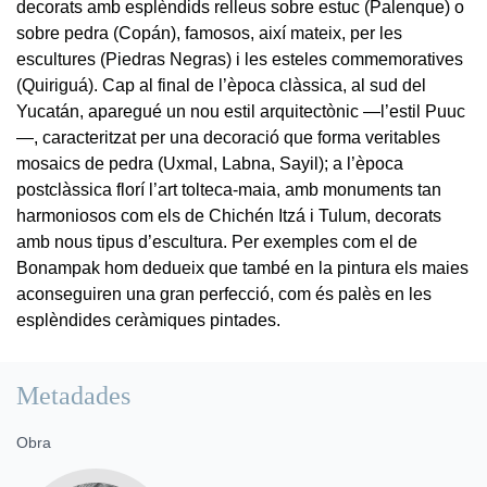
decorats amb esplèndids relleus sobre estuc (Palenque) o
sobre pedra (Copán), famosos, així mateix, per les
escultures (Piedras Negras) i les esteles commemoratives
(Quiriguá). Cap al final de l’època clàssica, al sud del
Yucatán, aparegué un nou estil arquitectònic —l’estil Puuc
—, caracteritzat per una decoració que forma veritables
mosaics de pedra (Uxmal, Labna, Sayil); a l’època
postclàssica florí l’art tolteca-maia, amb monuments tan
harmoniosos com els de Chichén Itzá i Tulum, decorats
amb nous tipus d’escultura. Per exemples com el de
Bonampak hom dedueix que també en la pintura els maies
aconseguiren una gran perfecció, com és palès en les
esplèndides ceràmiques pintades.
Metadades
Obra