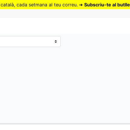
Vés
 català, cada setmana al teu correu.
➜
Subscriu-te al butlle
al
contingut