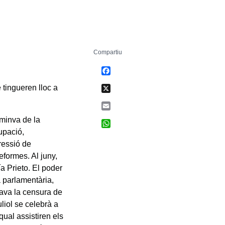
Compartiu
Facebook
X
 tingueren lloc a
Email
 minva de la
WhatsApp
upació,
pressió de
eformes. Al juny,
a Prieto. El poder
 parlamentària,
rava la censura de
uliol se celebrà a
ual assistiren els