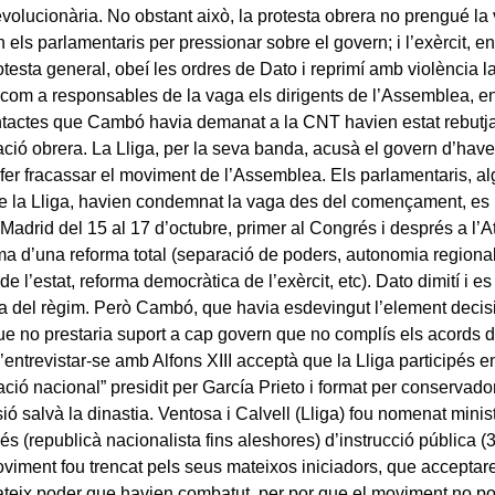
volucionària. No obstant això, la protesta obrera no prengué la 
 els parlamentaris per pressionar sobre el govern; i l’exèrcit, 
otesta general, obeí les ordres de Dato i reprimí amb violència l
com a responsables de la vaga els dirigents de l’Assemblea, e
ontactes que Cambó havia demanat a la CNT havien estat rebutja
zació obrera. La Lliga, per la seva banda, acusà el govern d’hav
e fer fracassar el moviment de l’Assemblea. Els parlamentaris, a
e la Lliga, havien condemnat la vaga des del començament, es 
Madrid del 15 al 17 d’octubre, primer al Congrés i després a l’
ma d’una reforma total (separació de poders, autonomia regional
de l’estat, reforma democràtica de l’exèrcit, etc). Dato dimití i es
a del règim. Però Cambó, que havia esdevingut l’element decisiu
e no prestaria suport a cap govern que no complís els acords 
entrevistar-se amb Alfons XIII acceptà que la Lliga participés e
ció nacional” presidit per García Prieto i format per conservador
ió salvà la dinastia. Ventosa i Calvell (Lliga) fou nomenat minist
s (republicà nacionalista fins aleshores) d’instrucció pública (3
viment fou trencat pels seus mateixos iniciadors, que acceptare
teix poder que havien combatut, per por que el moviment no p