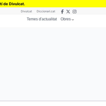
tí de Divulcat
.
Divulcat
Diccionari.cat
Obres
Temes d'actualitat