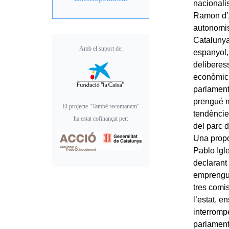
nacionali
Ramon d’A
autonomis
Catalunya
Amb el suport de:
espanyol,
deliberess
econòmic.
parlament
prengué m
El projecte "També recomanem"
tendències
ha estat cofinançat per:
del parc 
Una propo
Pablo Igle
declarant
emprengue
tres comis
l’estat, e
interrompé
parlament