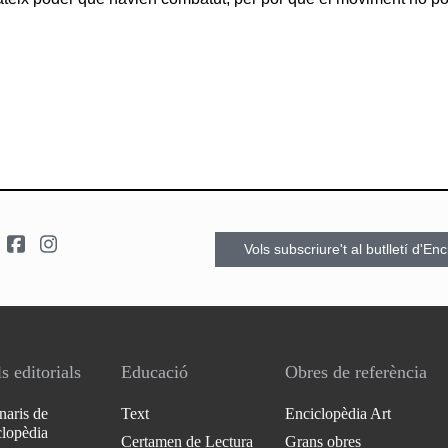
Vols subscriure't al butlletí d'En
s editorials
Educació
Obres de referència
naris de
Text
Enciclopèdia Art
clopèdia
Certamen de Lectura
Grans obres