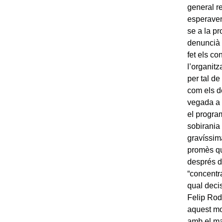
general re
esperaven
se a la pr
denuncià 
fet els c
l’organit
per tal d
com els d
vegada a 
el progra
sobirania 
gravíssim
promès qu
després d’
“concentra
qual decis
Felip Rodé
aquest mo
amb el ma