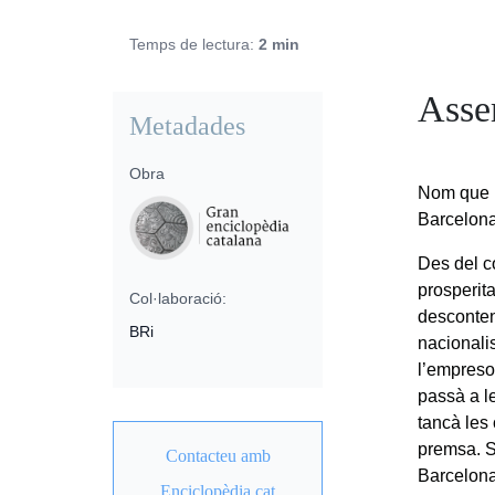
Temps de lectura:
2 min
Asse
Metadades
Obra
Nom que r
Barcelona 
Des del c
prosperit
Col·laboració:
descontent
BRi
nacionalis
l’empreso
passà a l
tancà les
premsa. So
Contacteu amb
Barcelona
Enciclopèdia.cat