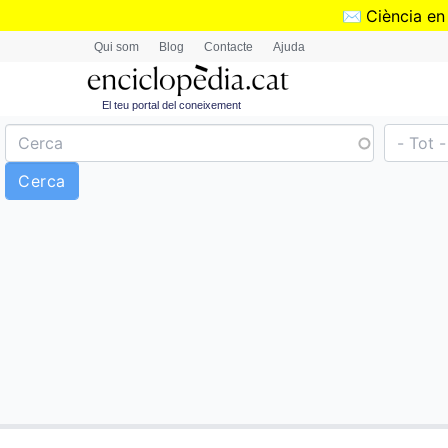
✉️
Ciència en
Qui som
Blog
Contacte
Ajuda
El teu portal del coneixement