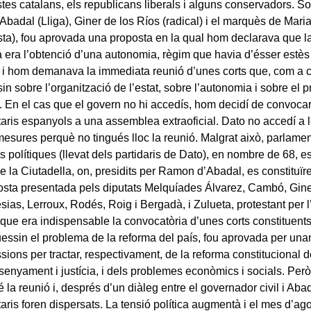
stes catalans, els republicans liberals i alguns conservadors. So
badal (Lliga), Giner de los Ríos (radical) i el marquès de Maria
ta), fou aprovada una proposta en la qual hom declarava que la
 era l’obtenció d’una autonomia, règim que havia d’ésser estès a
 i hom demanava la immediata reunió d’unes corts que, com a c
in sobre l’organització de l’estat, sobre l’autonomia i sobre el p
 En el cas que el govern no hi accedís, hom decidí de convocar 
aris espanyols a una assemblea extraoficial. Dato no accedí a l
esures perquè no tingués lloc la reunió. Malgrat això, parlament
 polítiques (llevat dels partidaris de Dato), en nombre de 68, e
de la Ciutadella, on, presidits per Ramon d’Abadal, es constituï
sta presentada pels diputats Melquíades Álvarez, Cambó, Gine
sias, Lerroux, Rodés, Roig i Bergadà, i Zulueta, protestant per l’
 que era indispensable la convocatòria d’unes corts constituent
ssin el problema de la reforma del país, fou aprovada per unan
sions per tractar, respectivament, de la reforma constitucional 
nsenyament i justícia, i dels problemes econòmics i socials. Però 
 la reunió i, després d’un diàleg entre el governador civil i Abad
aris foren dispersats. La tensió política augmentà i el mes d’ag