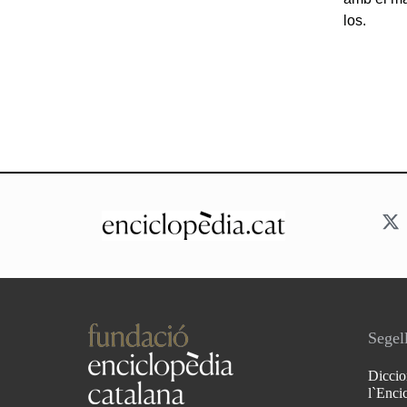
los.
Segell
Diccio
l`Enci