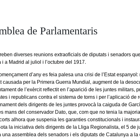
mblea de Parlamentaris
eben diverses reunions extraoficials de diputats i senadors que
i a Madrid al juliol i l’octubre del 1917.
omençament d’any es feia palesa una crisi de l’Estat espanyol:
at causada per la Primera Guerra Mundial, augment de la desoc
ament de l’exèrcit reflectit en l’aparició de les juntes militars, 
tes i republicans contra el sistema de torns i per l’aplicació de r
nament dels dirigents de les juntes provocà la caiguda de Garcí
es mans del conservador Dato, que, com que no tenia la majoria
 corts alhora que suspenia les garanties constitucionals i instau
ta la iniciativa dels dirigents de la Lliga Regionalista, el 5 de j
 una assemblea dels senadors i els diputats de Catalunya a la q