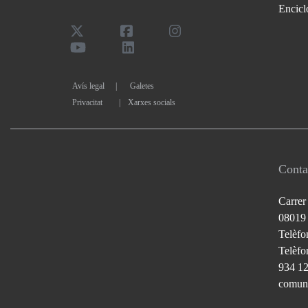
Encicl
Avís legal
Galetes
Privacitat
|
Xarxes socials
Conta
Carrer
08019
Telèfo
Telèfon
934 1
comuni