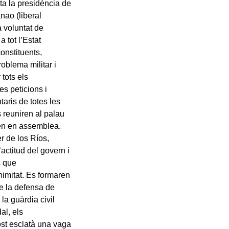
ta la presidència de
nao (liberal
 voluntat de
 tot l’Estat
onstituents,
roblema militar i
tots els
es peticions i
aris de totes les
s reuniren al palau
ren en assemblea.
r de los Ríos,
actitud del govern i
s que
imitat. Es formaren
de la defensa de
la guàrdia civil
al, els
ost esclatà una vaga