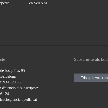
opèdia
en Veu Alta
cte
Subscriu-te als but
 de Josep Pla, 95
 Barcelona
Tria quin vols reb
n: 934 120 030
 d'atenció al subscriptor:
26 124
cacio@enciclopedia.cat