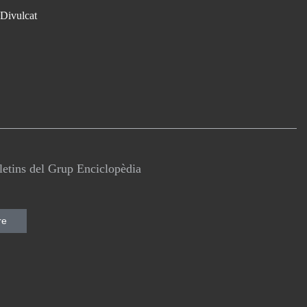
Divulcat
lletins del Grup Enciclopèdia
re