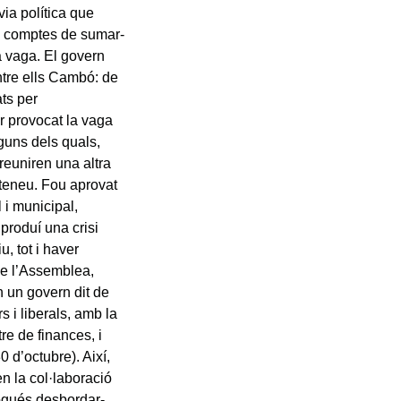
via política que
en comptes de sumar-
a vaga. El govern
ntre ells Cambó: de
ts per
er provocat la vaga
lguns dels quals,
reuniren una altra
Ateneu. Fou aprovat
 i municipal,
 produí una crisi
, tot i haver
de l’Assemblea,
n un govern dit de
s i liberals, amb la
re de finances, i
0 d’octubre). Així,
n la col·laboració
ogués desbordar-