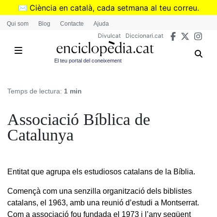
Vés
✉️
Ciència en català, cada setmana al teu correu.
al
➜
Subscriu-te al butlletí de Divulcat
.
Qui som
Blog
Contacte
Ajuda
contingut
Divulcat
Diccionari.cat
El teu portal del coneixement
Temps de lectura:
1 min
Associació Bíblica de
Catalunya
Entitat que agrupa els estudiosos catalans de la Bíblia.
Començà com una senzilla organització dels biblistes
catalans, el 1963, amb una reunió d’estudi a Montserrat.
Com a associació fou fundada el 1973 i l’any següent