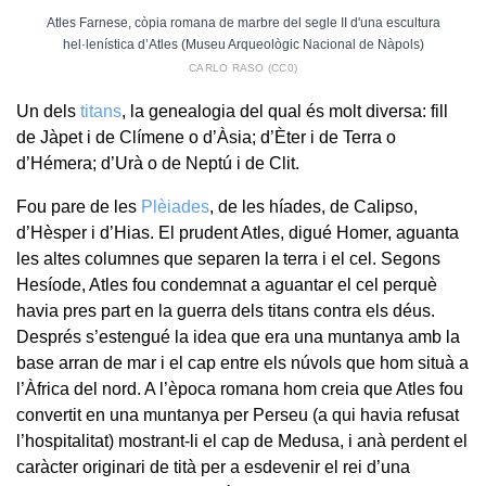
Atles Farnese, còpia romana de marbre del segle II d'una escultura
hel·lenística d’Atles (Museu Arqueològic Nacional de Nàpols)
CARLO RASO (CC0)
Un dels
titans
, la genealogia del qual és molt diversa: fill
de Jàpet i de Clímene o d’Àsia; d’Èter i de Terra o
d’Hémera; d’Urà o de Neptú i de Clit.
Fou pare de les
Plèiades
, de les híades, de Calipso,
d’Hèsper i d’Hias. El prudent Atles, digué Homer, aguanta
les altes columnes que separen la terra i el cel. Segons
Hesíode, Atles fou condemnat a aguantar el cel perquè
havia pres part en la guerra dels titans contra els déus.
Després s’estengué la idea que era una muntanya amb la
base arran de mar i el cap entre els núvols que hom situà a
l’Àfrica del nord. A l’època romana hom creia que Atles fou
convertit en una muntanya per Perseu (a qui havia refusat
l’hospitalitat) mostrant-li el cap de Medusa, i anà perdent el
caràcter originari de tità per a esdevenir el rei d’una