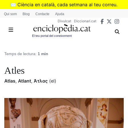
Vés
✉️
Ciència en català, cada setmana al teu correu.
al
➜
Subscriu-te al butlletí de Divulcat
.
Qui som
Blog
Contacte
Ajuda
contingut
Divulcat
Diccionari.cat
El teu portal del coneixement
Temps de lectura:
1 min
Atles
Atlas
,
Atlant
,
Ἀτλας
(el)