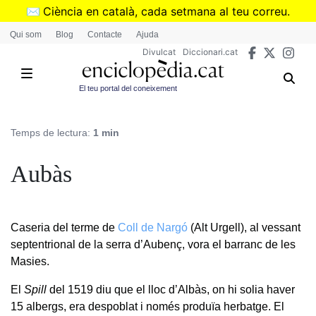
Vés
✉️
Ciència en català, cada setmana al teu correu.
al
➜
Subscriu-te al butlletí de Divulcat
.
Qui som
Blog
Contacte
Ajuda
contingut
Divulcat
Diccionari.cat
El teu portal del coneixement
Temps de lectura:
1 min
Aubàs
Caseria del terme de
Coll de Nargó
(Alt Urgell), al vessant
septentrional de la serra d’Aubenç, vora el barranc de les
Masies.
El
Spill
del 1519 diu que el lloc d’Albàs, on hi solia haver
15 albergs, era despoblat i només produïa herbatge. El