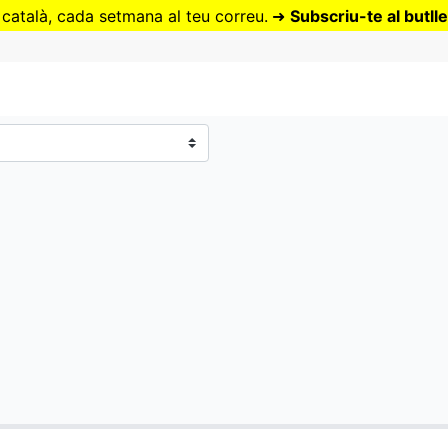
Vés
 català, cada setmana al teu correu.
➜
Subscriu-te al butlle
al
contingut