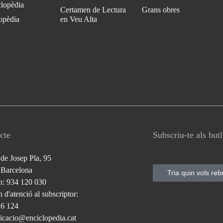
clopèdia
Certamen de Lectura
Grans obres
opèdia
en Veu Alta
cte
Subscriu-te als but
 de Josep Pla, 95
 Barcelona
Tria quin vols reb
n: 934 120 030
 d'atenció al subscriptor:
26 124
cacio@enciclopedia.cat