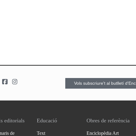
Vols subscriure't al butlletí d'En
s editorials
Educació
Obres de referència
naris de
Text
Enciclopèdia Art