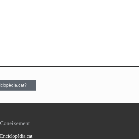
ciclopèdia.cat?
Coneixement
Enciclopèdia.cat