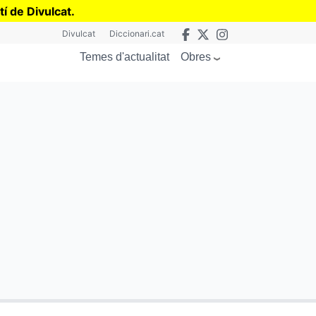
tí de Divulcat
.
Divulcat
Diccionari.cat
Obres
Temes d'actualitat