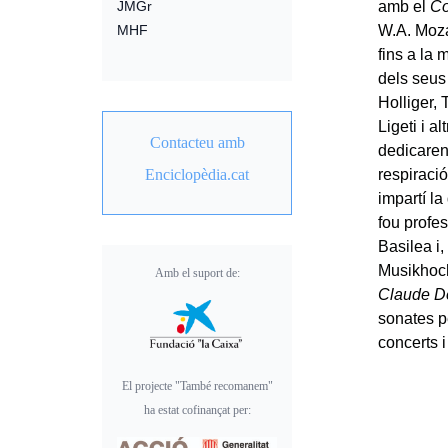
amb el
Co
JMGr
W.A. Moza
MHF
fins a la
dels seus
Holliger,
Ligeti i a
Contacteu amb
dedicaren 
respiració
Enciclopèdia.cat
impartí l
fou profe
Basilea i,
Musikhoch
Amb el suport de:
Claude D
sonates p
concerts i
El projecte "També recomanem"
ha estat cofinançat per: