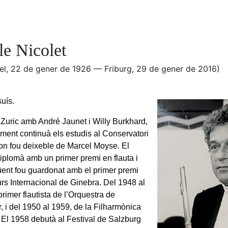
le Nicolet
el, 22 de gener de 1926 — Friburg, 29 de gener de 2016)
suís.
 Zuric amb André Jaunet i Willy Burkhard,
rment continuà els estudis al Conservatori
 on fou deixeble de Marcel Moyse. El
iplomà amb un primer premi en flauta i
üent fou guardonat amb el primer premi
rs Internacional de Ginebra. Del 1948 al
rimer flautista de l’Orquestra de
, i del 1950 al 1959, de la Filharmònica
. El 1958 debutà al Festival de Salzburg