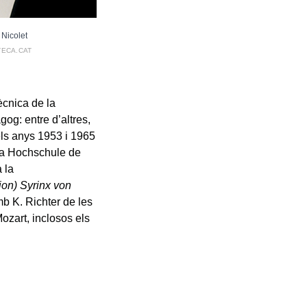
 Nicolet
TECA.CAT
ècnica de la
gog: entre d’altres,
els anys 1953 i 1965
 la Hochschule de
 la
ion) Syrinx von
mb K. Richter de les
zart, inclosos els