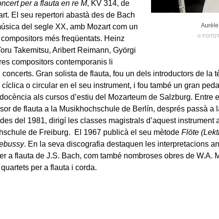
ncert per a flauta en re M
, KV 314, de
rt. El seu repertori abastà des de Bach
Aurèle
 música del segle XX, amb Mozart com un
© FOTO
 compositors més freqüentats. Heinz
 Toru Takemitsu, Aribert Reimann, Györgi
ltres compositors contemporanis li
concerts. Gran solista de flauta, fou un dels introductors de la t
 cíclica o circular en el seu instrument, i fou també un gran peda
a docència als cursos d’estiu del Mozarteum de Salzburg. Entre 
ssor de flauta a la Musikhochschule de Berlín, després passà a
 des del 1981, dirigí les classes magistrals d’aquest instrument a
schule de Freiburg. El 1967 publicà el seu mètode
Flöte (Lekt
ebussy
. En la seva discografia destaquen les interpretacions a
er a flauta de J.S. Bach, com també nombroses obres de W.A. Mo
 quartets per a flauta i corda.