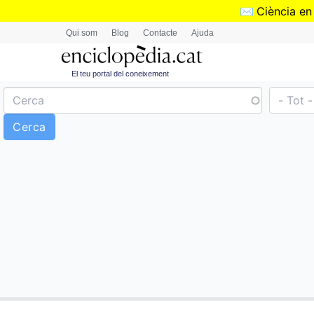
✉️
Ciència en
Qui som
Blog
Contacte
Ajuda
El teu portal del coneixement